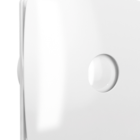
eléctr
Ligh
Elect
Equi
Comp
soluti
lighti
electr
materi
each 
and n