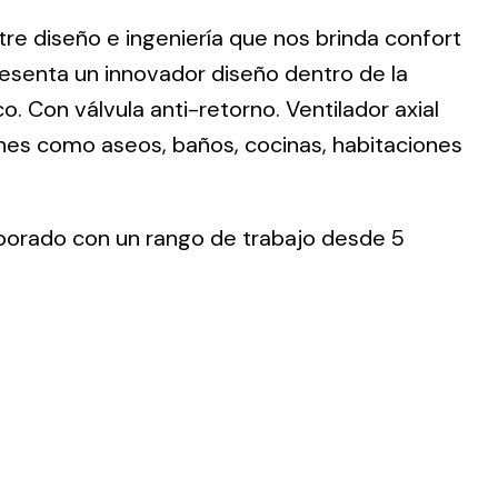
re diseño e ingeniería que nos brinda confort
presenta un innovador diseño dentro de la
 Con válvula anti-retorno. Ventilador axial
es como aseos, baños, cocinas, habitaciones
ting
olar
 all
porado con un rango de trabajo desde 5
ds.