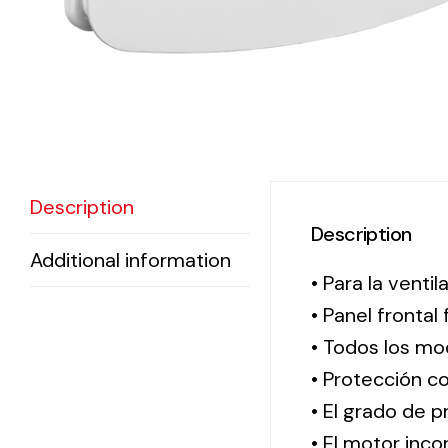
Description
Description
Additional information
• Para la venti
• Panel fronta
• Todos los mo
• Protección c
• El grado de p
• El motor inc