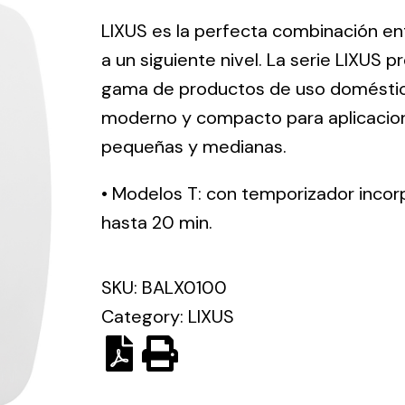
ico.
LIXUS es la perfecta combinación ent
a un siguiente nivel. La serie LIXUS 
Ventilation
gama de productos de uso doméstico.
moderno y compacto para aplicacion
The
Solar ligh
ting and
incorporation of
pequeñas y medianas.
Variety of s
rical
Novovent into
solutions for
the group
• Modelos T: con temporizador incor
pment
kinds of nee
meant a greater
hasta 20 min.
lete
offer of
ons in
ventilation
ng and
SKU:
BALX0100
products for
ical
different uses
Category:
LIXUS
al for
project
eed