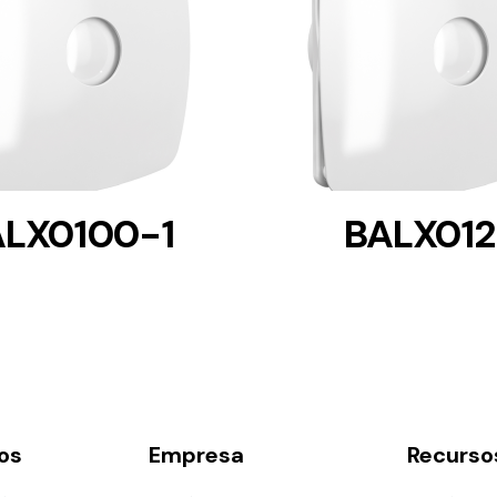
DETAILS
DETAILS
LX0100-1
BALX01
os
Empresa
Recurso