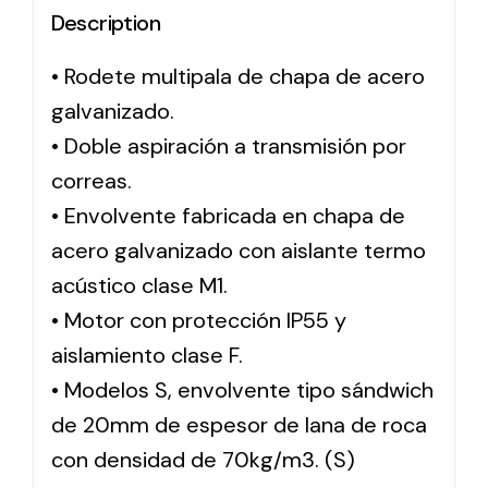
Description
Solar lighting
• Rodete multipala de chapa de acero
Variety of solar solutions for all kinds of needs.
galvanizado.
• Doble aspiración a transmisión por
correas.
• Envolvente fabricada en chapa de
acero galvanizado con aislante termo
acústico clase M1.
• Motor con protección IP55 y
aislamiento clase F.
• Modelos S, envolvente tipo sándwich
de 20mm de espesor de lana de roca
con densidad de 70kg/m3. (S)