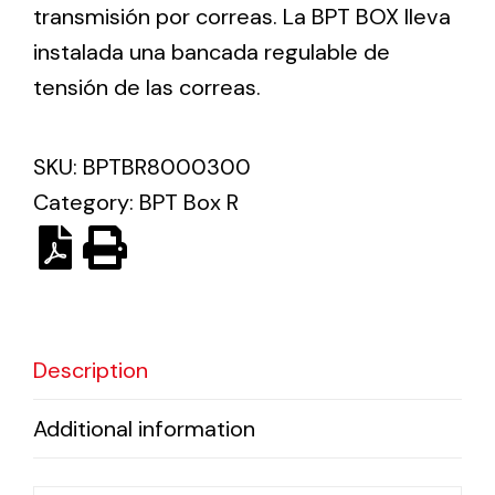
transmisión por correas. La BPT BOX lleva
instalada una bancada regulable de
Ventilation
tensión de las correas.
The incorporation of Novovent into the group
meant a greater offer of ventilation products for
different uses
SKU:
BPTBR8000300
Category:
BPT Box R
Iluminación Solar
Description
Variedad de soluciones solares para todo tipo
de necesidades.
Additional information