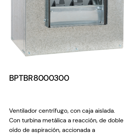
Lighting and Electrical
Equipment
Complete solutions in lighting and electrical
material for each project and need
BPTBR8000300
Ventilación
Amplia gama de ventiladores y equipos de
Ventilador centrífugo, con caja aislada.
ventilación industriales
Con turbina metálica a reacción, de doble
oído de aspiración, accionada a