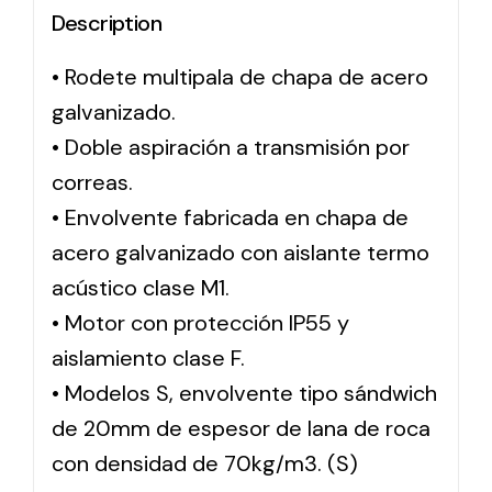
Description
Solar lighting
• Rodete multipala de chapa de acero
Variety of solar solutions for all kinds of needs.
galvanizado.
• Doble aspiración a transmisión por
correas.
• Envolvente fabricada en chapa de
acero galvanizado con aislante termo
acústico clase M1.
• Motor con protección IP55 y
aislamiento clase F.
• Modelos S, envolvente tipo sándwich
de 20mm de espesor de lana de roca
con densidad de 70kg/m3. (S)