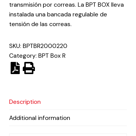
transmisión por correas. La BPT BOX lleva
instalada una bancada regulable de
Ventilation
tensión de las correas.
The incorporation of Novovent into the group
meant a greater offer of ventilation products for
different uses
SKU:
BPTBR2000220
Category:
BPT Box R
Iluminación Solar
Description
Variedad de soluciones solares para todo tipo
de necesidades.
Additional information