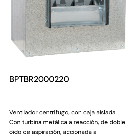
Lighting and Electrical
Equipment
Complete solutions in lighting and electrical
material for each project and need
BPTBR2000220
Ventilación
Amplia gama de ventiladores y equipos de
Ventilador centrífugo, con caja aislada.
ventilación industriales
Con turbina metálica a reacción, de doble
oído de aspiración, accionada a