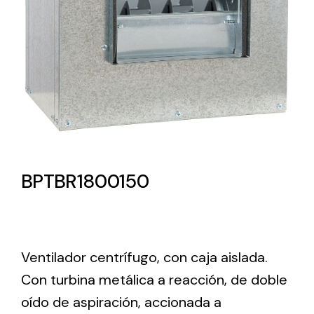
Lighting and Electrical
Equipment
Complete solutions in lighting and electrical
material for each project and need
BPTBR1800150
Ventilación
Amplia gama de ventiladores y equipos de
Ventilador centrífugo, con caja aislada.
ventilación industriales
Con turbina metálica a reacción, de doble
oído de aspiración, accionada a