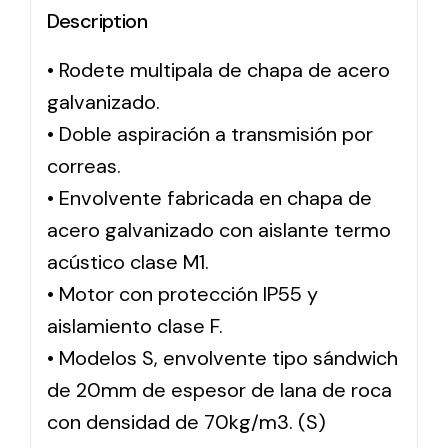
Description
Solar lighting
• Rodete multipala de chapa de acero
Variety of solar solutions for all kinds of needs.
galvanizado.
• Doble aspiración a transmisión por
correas.
• Envolvente fabricada en chapa de
acero galvanizado con aislante termo
acústico clase M1.
• Motor con protección IP55 y
aislamiento clase F.
• Modelos S, envolvente tipo sándwich
de 20mm de espesor de lana de roca
con densidad de 70kg/m3. (S)