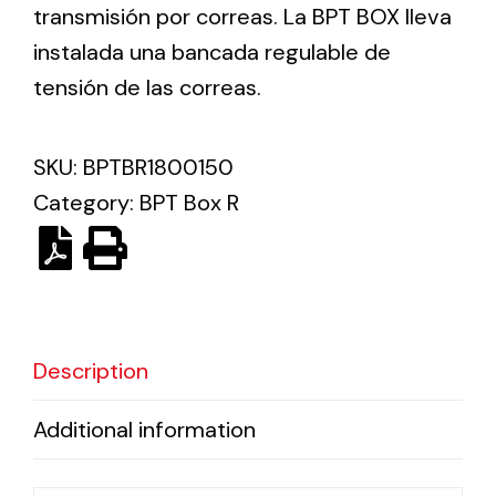
transmisión por correas. La BPT BOX lleva
instalada una bancada regulable de
Ventilation
tensión de las correas.
The incorporation of Novovent into the group
meant a greater offer of ventilation products for
different uses
SKU:
BPTBR1800150
Category:
BPT Box R
Iluminación Solar
Description
Variedad de soluciones solares para todo tipo
de necesidades.
Additional information