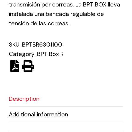
transmisión por correas. La BPT BOX lleva
instalada una bancada regulable de
Ventilation
tensión de las correas.
The incorporation of Novovent into the group
meant a greater offer of ventilation products for
different uses
SKU:
BPTBR6301100
Category:
BPT Box R
Iluminación Solar
Description
Variedad de soluciones solares para todo tipo
de necesidades.
Additional information