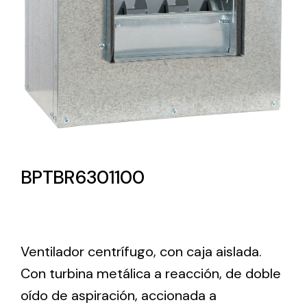
Lighting and Electrical
Equipment
Complete solutions in lighting and electrical
material for each project and need
BPTBR6301100
Ventilación
Amplia gama de ventiladores y equipos de
Ventilador centrífugo, con caja aislada.
ventilación industriales
Con turbina metálica a reacción, de doble
oído de aspiración, accionada a