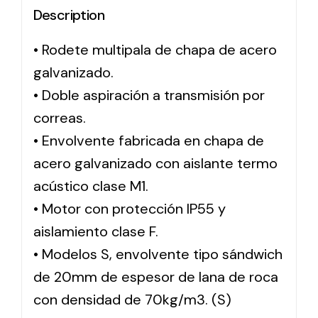
Description
Solar lighting
• Rodete multipala de chapa de acero
Variety of solar solutions for all kinds of needs.
galvanizado.
• Doble aspiración a transmisión por
correas.
• Envolvente fabricada en chapa de
acero galvanizado con aislante termo
acústico clase M1.
• Motor con protección IP55 y
aislamiento clase F.
• Modelos S, envolvente tipo sándwich
de 20mm de espesor de lana de roca
con densidad de 70kg/m3. (S)