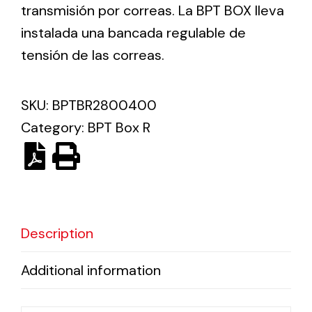
transmisión por correas. La BPT BOX lleva
instalada una bancada regulable de
Ventilation
tensión de las correas.
The incorporation of Novovent into the group
meant a greater offer of ventilation products for
different uses
SKU:
BPTBR2800400
Category:
BPT Box R
Iluminación Solar
Description
Variedad de soluciones solares para todo tipo
de necesidades.
Additional information