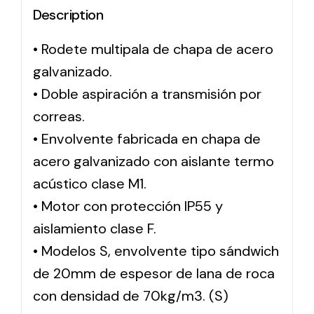
Description
Solar lighting
• Rodete multipala de chapa de acero
Variety of solar solutions for all kinds of needs.
galvanizado.
• Doble aspiración a transmisión por
correas.
• Envolvente fabricada en chapa de
acero galvanizado con aislante termo
acústico clase M1.
• Motor con protección IP55 y
aislamiento clase F.
• Modelos S, envolvente tipo sándwich
de 20mm de espesor de lana de roca
con densidad de 70kg/m3. (S)