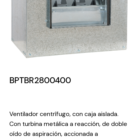
Lighting and Electrical
Equipment
Complete solutions in lighting and electrical
material for each project and need
BPTBR2800400
Ventilación
Amplia gama de ventiladores y equipos de
Ventilador centrífugo, con caja aislada.
ventilación industriales
Con turbina metálica a reacción, de doble
oído de aspiración, accionada a