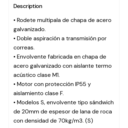
Description
Solar lighting
• Rodete multipala de chapa de acero
Variety of solar solutions for all kinds of needs.
galvanizado.
• Doble aspiración a transmisión por
correas.
• Envolvente fabricada en chapa de
acero galvanizado con aislante termo
acústico clase M1.
• Motor con protección IP55 y
aislamiento clase F.
• Modelos S, envolvente tipo sándwich
de 20mm de espesor de lana de roca
con densidad de 70kg/m3. (S)