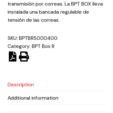
transmisión por correas. La BPT BOX lleva
instalada una bancada regulable de
Ventilation
tensión de las correas.
The incorporation of Novovent into the group
meant a greater offer of ventilation products for
different uses
SKU:
BPTBR5000400
Category:
BPT Box R
Iluminación Solar
Description
Variedad de soluciones solares para todo tipo
de necesidades.
Additional information