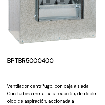
Lighting and Electrical
Equipment
Complete solutions in lighting and electrical
material for each project and need
BPTBR5000400
Ventilación
Amplia gama de ventiladores y equipos de
Ventilador centrífugo, con caja aislada.
ventilación industriales
Con turbina metálica a reacción, de doble
oído de aspiración, accionada a