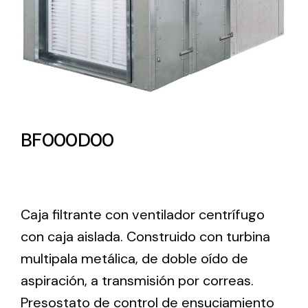
Lighting and Electrical
Equipment
Complete solutions in lighting and electrical
material for each project and need
BF000D00
Ventilación
Caja filtrante con ventilador centrífugo
con caja aislada. Construido con turbina
Amplia gama de ventiladores y equipos de
ventilación industriales
multipala metálica, de doble oído de
aspiración, a transmisión por correas.
Presostato de control de ensuciamiento