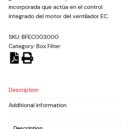
incorporada que actúa en el control
integrado del motor del ventilador EC.
Ventilation
The incorporation of Novovent into the group
meant a greater offer of ventilation products for
SKU:
BFEC003000
different uses
Category:
Box Filter
Iluminación Solar
Description
Variedad de soluciones solares para todo tipo
Additional information
de necesidades.
Description