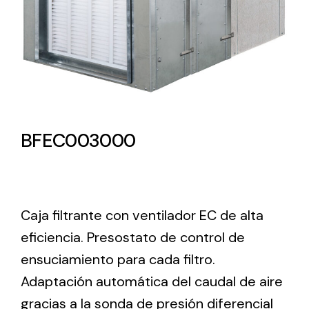
Lighting and Electrical
Equipment
Complete solutions in lighting and electrical
material for each project and need
BFEC003000
Ventilación
Caja filtrante con ventilador EC de alta
eficiencia. Presostato de control de
Amplia gama de ventiladores y equipos de
ventilación industriales
ensuciamiento para cada filtro.
Adaptación automática del caudal de aire
gracias a la sonda de presión diferencial