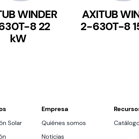
TUB WINDER
AXITUB WI
630T-8 22
2-630T-8 1
kW
os
Empresa
Recurso
ón Solar
Quiénes somos
Catálog
ión
Noticias