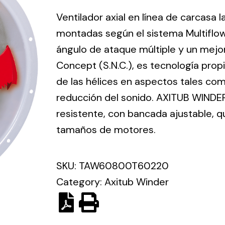
ico.
Ventilador axial en línea de carcasa 
montadas según el sistema Multiflo
Ventilation
ángulo de ataque múltiple y un mejo
Concept (S.N.C.), es tecnología prop
The
Solar ligh
ting and
incorporation of
de las hélices en aspectos tales como
Variety of s
rical
Novovent into
reducción del sonido. AXITUB WINDER
solutions for
the group
pment
resistente, con bancada ajustable, 
kinds of nee
meant a greater
lete
tamaños de motores.
offer of
ons in
ventilation
ng and
products for
SKU:
TAW60800T60220
ical
different uses
Category:
Axitub Winder
al for
project
eed