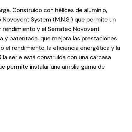
larga. Construido con hélices de aluminio,
w Novovent System (M.N.S.) que permite un
r rendimiento y el Serrated Novovent
ia y patentada, que mejora las prestaciones
ting
 el rendimiento, la eficiencia energética y la
olar
 la serie está construida con una carcasa
 all
que permite instalar una amplia gama de
ds.