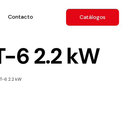
Contacto
Catálogos
-6 2.2 kW
ón
T-6 2.2 kW
a
e
.