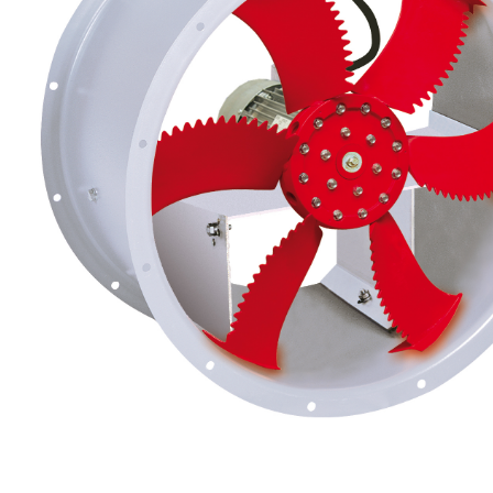
eléctr
Ligh
Elect
Equi
Comp
soluti
lighti
electr
materi
each 
and n