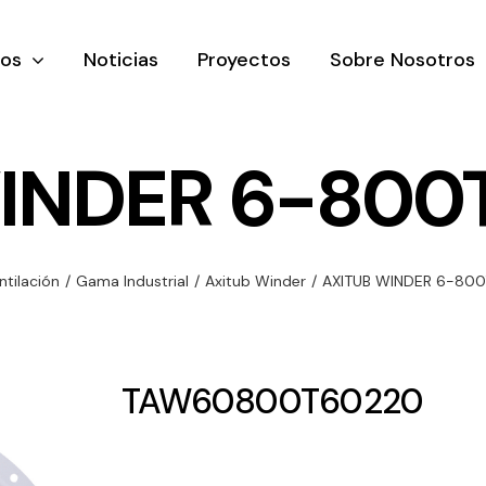
tos
Noticias
Proyectos
Sobre Nosotros
INDER 6-800T
nación y
Ventilación
Iluminaci
ntilación
/
Gama Industrial
/
Axitub Winder
/
AXITUB WINDER 6-800
rial
Amplia gama de
Solar
rico
ventiladores y
Variedad de
equipos de
una gama
soluciones
TAW60800T60220
ventilación
oductos de
solares par
industriales
ación y
todo tipo d
al
necesidades