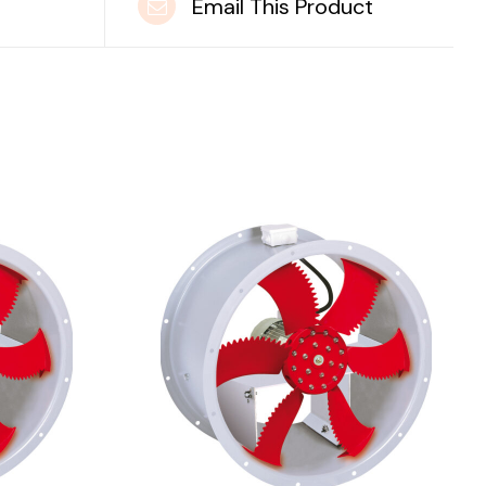
t
Email This Product
DETAILS