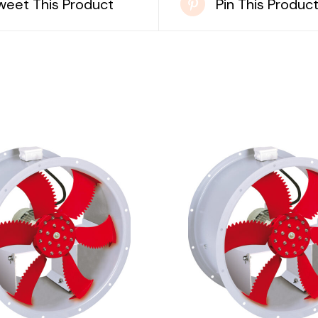
weet This Product
Pin This Produc
DETAILS
DETAILS