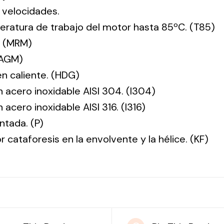
 velocidades.
ratura de trabajo del motor hasta 85ºC. (T85)
. (MRM)
(AGM)
en caliente. (HDG)
n acero inoxidable AISI 304. (I304)
 acero inoxidable AISI 316. (I316)
ntada. (P)
r cataforesis en la envolvente y la hélice. (KF)