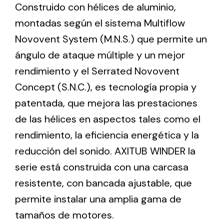
Construido con hélices de aluminio,
montadas según el sistema Multiflow
Ventilation
Novovent System (M.N.S.) que permite un
The incorporation of Novovent into the group
ángulo de ataque múltiple y un mejor
meant a greater offer of ventilation products for
rendimiento y el Serrated Novovent
different uses
Concept (S.N.C.), es tecnología propia y
patentada, que mejora las prestaciones
de las hélices en aspectos tales como el
rendimiento, la eficiencia energética y la
reducción del sonido. AXITUB WINDER la
Iluminación Solar
serie está construida con una carcasa
Variedad de soluciones solares para todo tipo
resistente, con bancada ajustable, que
de necesidades.
permite instalar una amplia gama de
tamaños de motores.