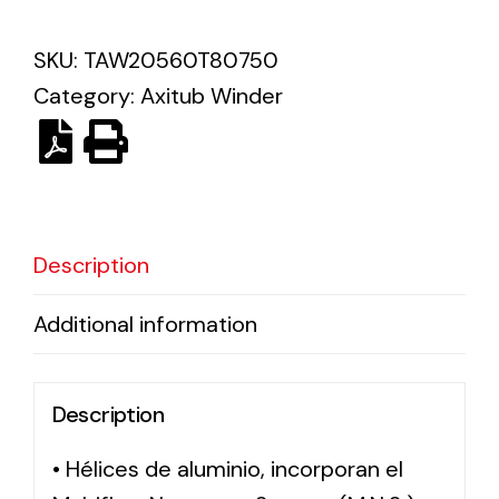
SKU:
TAW20560T80750
Solar lighting
Category:
Axitub Winder
Variety of solar solutions for all kinds of needs.
Description
Additional information
Description
• Hélices de aluminio, incorporan el