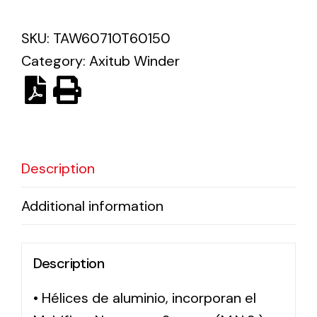
SKU:
TAW60710T60150
Solar lighting
Category:
Axitub Winder
Variety of solar solutions for all kinds of needs.
Description
Additional information
Description
• Hélices de aluminio, incorporan el