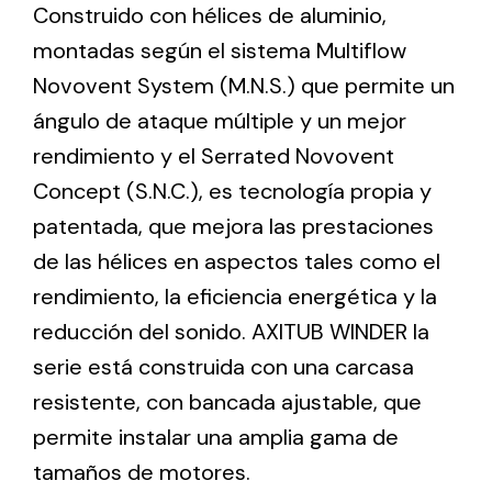
Construido con hélices de aluminio,
montadas según el sistema Multiflow
Ventilation
Novovent System (M.N.S.) que permite un
The incorporation of Novovent into the group
ángulo de ataque múltiple y un mejor
meant a greater offer of ventilation products for
rendimiento y el Serrated Novovent
different uses
Concept (S.N.C.), es tecnología propia y
patentada, que mejora las prestaciones
de las hélices en aspectos tales como el
rendimiento, la eficiencia energética y la
reducción del sonido. AXITUB WINDER la
Iluminación Solar
serie está construida con una carcasa
Variedad de soluciones solares para todo tipo
resistente, con bancada ajustable, que
de necesidades.
permite instalar una amplia gama de
tamaños de motores.