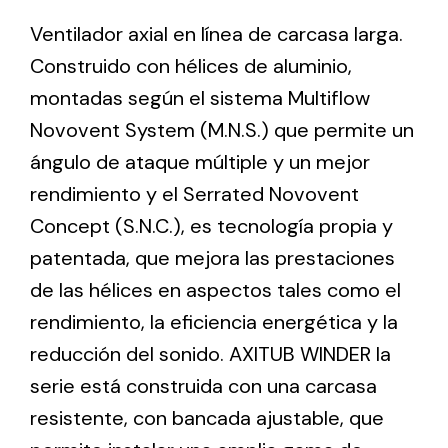
Ventilador axial en línea de carcasa larga.
Construido con hélices de aluminio,
Ventilation
montadas según el sistema Multiflow
The incorporation of Novovent into the group
meant a greater offer of ventilation products for
Novovent System (M.N.S.) que permite un
different uses
ángulo de ataque múltiple y un mejor
rendimiento y el Serrated Novovent
Concept (S.N.C.), es tecnología propia y
patentada, que mejora las prestaciones
de las hélices en aspectos tales como el
Iluminación Solar
rendimiento, la eficiencia energética y la
Variedad de soluciones solares para todo tipo
reducción del sonido. AXITUB WINDER la
de necesidades.
serie está construida con una carcasa
resistente, con bancada ajustable, que