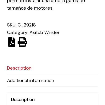
permite instalar una amplia gama de
tamaños de motores.
Solar lighting
Variety of solar solutions for all kinds of needs.
SKU:
C_29218
Category:
Axitub Winder
Description
Additional information
Description