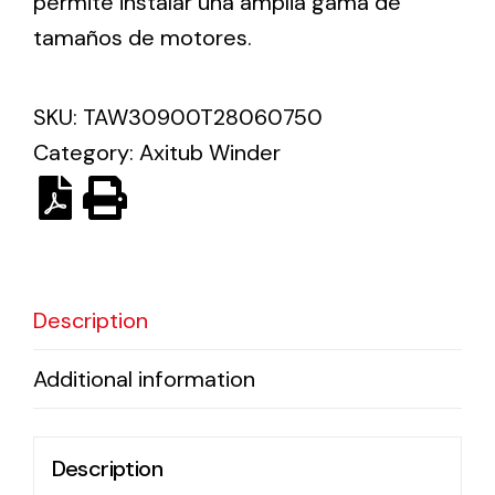
permite instalar una amplia gama de
tamaños de motores.
Solar lighting
Variety of solar solutions for all kinds of needs.
SKU:
TAW30900T28060750
Category:
Axitub Winder
Description
Additional information
Description