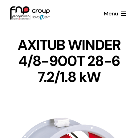
Skip
Menu
to
content
Productos
AXITUB WINDER
4/8-900T 28-6
Noticias
7.2/1.8 kW
Proyectos
Iluminación y Material Eléctrico
Sobre Nosotros
Toda una gama de productos de iluminación y
material eléctrico.
Contacto