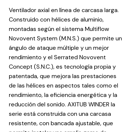
Ventilador axial en línea de carcasa larga.
Construido con hélices de aluminio,
Ventilation
montadas según el sistema Multiflow
The incorporation of Novovent into the group
meant a greater offer of ventilation products for
Novovent System (M.N.S.) que permite un
different uses
ángulo de ataque múltiple y un mejor
rendimiento y el Serrated Novovent
Concept (S.N.C.), es tecnología propia y
patentada, que mejora las prestaciones
de las hélices en aspectos tales como el
Iluminación Solar
rendimiento, la eficiencia energética y la
Variedad de soluciones solares para todo tipo
reducción del sonido. AXITUB WINDER la
de necesidades.
serie está construida con una carcasa
resistente, con bancada ajustable, que