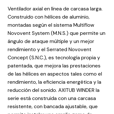
Ventilador axial en línea de carcasa larga.
Construido con hélices de aluminio,
Ventilation
montadas según el sistema Multiflow
The incorporation of Novovent into the group
meant a greater offer of ventilation products for
Novovent System (M.N.S.) que permite un
different uses
ángulo de ataque múltiple y un mejor
rendimiento y el Serrated Novovent
Concept (S.N.C.), es tecnología propia y
patentada, que mejora las prestaciones
de las hélices en aspectos tales como el
Iluminación Solar
rendimiento, la eficiencia energética y la
Variedad de soluciones solares para todo tipo
reducción del sonido. AXITUB WINDER la
de necesidades.
serie está construida con una carcasa
resistente, con bancada ajustable, que