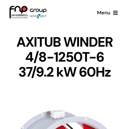
Skip
Menu
to
content
Productos
AXITUB WINDER
4/8-1250T-6
Noticias
37/9.2 kW 60Hz
Proyectos
Iluminación y Material Eléctrico
Sobre Nosotros
Toda una gama de productos de iluminación y
material eléctrico.
Contacto