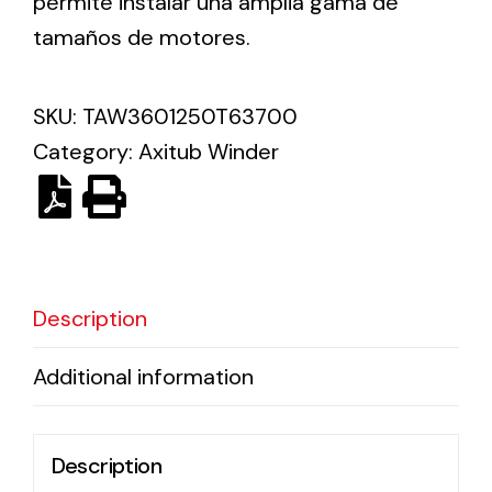
permite instalar una amplia gama de
tamaños de motores.
Solar lighting
Variety of solar solutions for all kinds of needs.
SKU:
TAW3601250T63700
Category:
Axitub Winder
Description
Additional information
Description