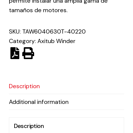
permite instalar una amplia gama de
tamaños de motores.
Solar lighting
Variety of solar solutions for all kinds of needs.
SKU:
TAW6040630T-40220
Category:
Axitub Winder
Description
Additional information
Description