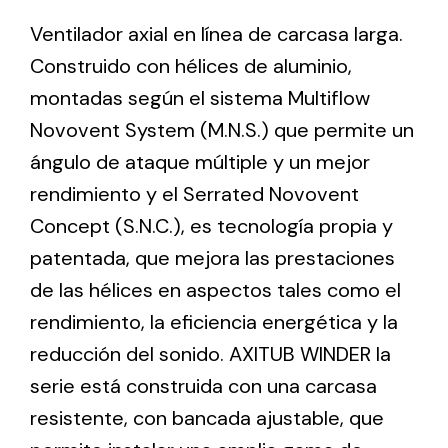
Ventilador axial en línea de carcasa larga.
Construido con hélices de aluminio,
Ventilation
montadas según el sistema Multiflow
The incorporation of Novovent into the group
meant a greater offer of ventilation products for
Novovent System (M.N.S.) que permite un
different uses
ángulo de ataque múltiple y un mejor
rendimiento y el Serrated Novovent
Concept (S.N.C.), es tecnología propia y
patentada, que mejora las prestaciones
de las hélices en aspectos tales como el
Iluminación Solar
rendimiento, la eficiencia energética y la
Variedad de soluciones solares para todo tipo
reducción del sonido. AXITUB WINDER la
de necesidades.
serie está construida con una carcasa
resistente, con bancada ajustable, que