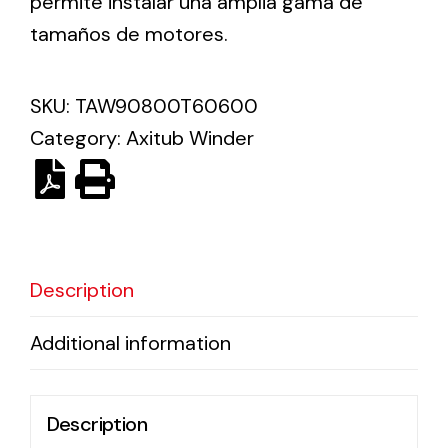
permite instalar una amplia gama de
tamaños de motores.
Solar lighting
Variety of solar solutions for all kinds of needs.
SKU:
TAW90800T60600
Category:
Axitub Winder
Description
Additional information
Description