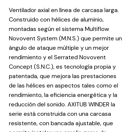
Ventilador axial en línea de carcasa larga.
Construido con hélices de aluminio,
Ventilation
montadas según el sistema Multiflow
The incorporation of Novovent into the group
meant a greater offer of ventilation products for
Novovent System (M.N.S.) que permite un
different uses
ángulo de ataque múltiple y un mejor
rendimiento y el Serrated Novovent
Concept (S.N.C.), es tecnología propia y
patentada, que mejora las prestaciones
de las hélices en aspectos tales como el
Iluminación Solar
rendimiento, la eficiencia energética y la
Variedad de soluciones solares para todo tipo
reducción del sonido. AXITUB WINDER la
de necesidades.
serie está construida con una carcasa
resistente, con bancada ajustable, que