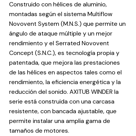
Construido con hélices de aluminio,
montadas según el sistema Multiflow
Ventilation
Novovent System (M.N.S.) que permite un
The incorporation of Novovent into the group
ángulo de ataque múltiple y un mejor
meant a greater offer of ventilation products for
rendimiento y el Serrated Novovent
different uses
Concept (S.N.C.), es tecnología propia y
patentada, que mejora las prestaciones
de las hélices en aspectos tales como el
rendimiento, la eficiencia energética y la
reducción del sonido. AXITUB WINDER la
Iluminación Solar
serie está construida con una carcasa
Variedad de soluciones solares para todo tipo
resistente, con bancada ajustable, que
de necesidades.
permite instalar una amplia gama de
tamaños de motores.