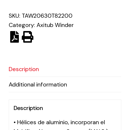
SKU:
TAW20630T82200
Solar lighting
Category:
Axitub Winder
Variety of solar solutions for all kinds of needs.
Description
Additional information
Description
• Hélices de aluminio, incorporan el