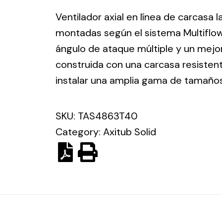
ico.
Ventilador axial en línea de carcasa 
montadas según el sistema Multiflo
Ventilation
ángulo de ataque múltiple y un mejor
construida con una carcasa resisten
The
Solar ligh
ting and
incorporation of
instalar una amplia gama de tamaño
Variety of s
rical
Novovent into
solutions for
the group
pment
SKU:
TAS4863T40
kinds of nee
meant a greater
lete
Category:
Axitub Solid
offer of
ons in
ventilation
ng and
products for
ical
different uses
al for
project
eed