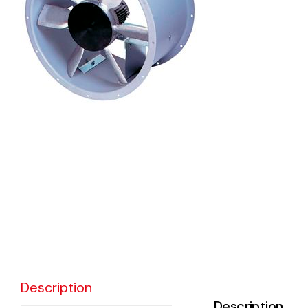
eléctr
Ligh
Elect
Equi
Comp
soluti
lighti
electr
materi
each 
Description
and n
Description