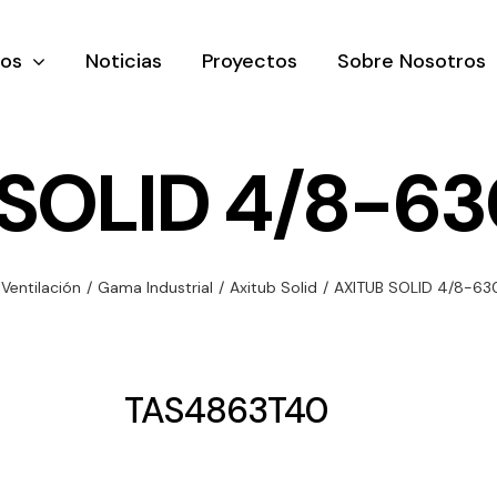
tos
Noticias
Proyectos
Sobre Nosotros
 SOLID 4/8-63
nación y
Ventilación
Iluminaci
Ventilación
/
Gama Industrial
/
Axitub Solid
/
AXITUB SOLID 4/8-63
rial
Amplia gama de
Solar
rico
ventiladores y
Variedad de
equipos de
una gama
soluciones
TAS4863T40
ventilación
oductos de
solares par
industriales
ación y
todo tipo d
al
necesidades