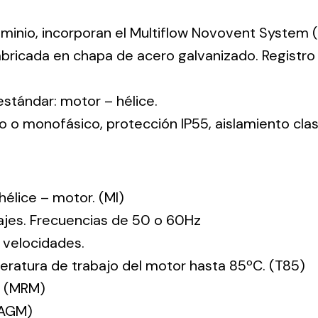
uminio, incorporan el Multiflow Novovent System (
abricada en chapa de acero galvanizado. Registr
 estándar: motor – hélice.
co o monofásico, protección IP55, aislamiento clas
: hélice – motor. (MI)
tajes. Frecuencias de 50 o 60Hz
 velocidades.
ratura de trabajo del motor hasta 85ºC. (T85)
. (MRM)
(AGM)