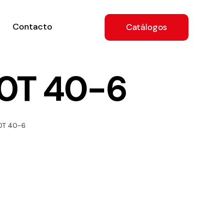
Contacto
Catálogos
0T 40-6
ón
0T 40-6
a
e
.