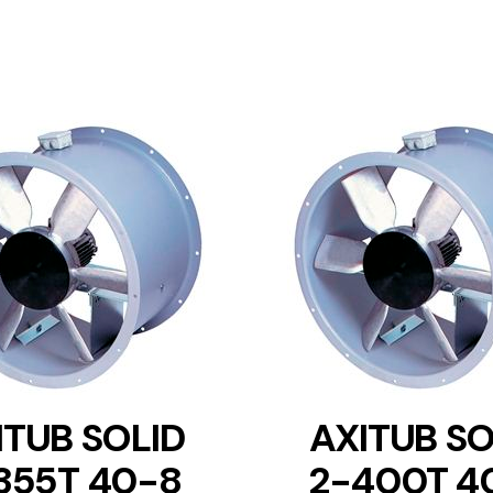
DETAILS
DETAILS
ITUB SOLID
AXITUB SO
355T 40-8
2-400T 4