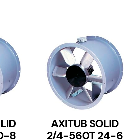
DETAILS
LID
AXITUB SOLID
0-8
2/4-560T 24-6