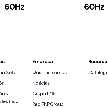
60Hz
60Hz
os
Empresa
Recurso
ón Solar
Quiénes somos
Catálog
ión
Noticias
ón y
Grupo FNP
Eléctrico
Red FNPGroup