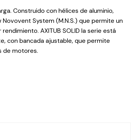
larga. Construido con hélices de aluminio,
w Novovent System (M.N.S.) que permite un
 rendimiento. AXITUB SOLID la serie está
te, con bancada ajustable, que permite
ting
s de motores.
olar
 all
ds.