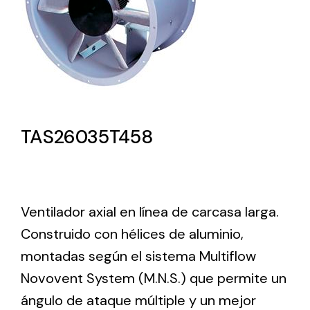
Lighting and Electrical
Equipment
Complete solutions in lighting and electrical
material for each project and need
TAS26035T458
Ventilador axial en línea de carcasa larga.
Ventilación
Construido con hélices de aluminio,
Amplia gama de ventiladores y equipos de
ventilación industriales
montadas según el sistema Multiflow
Novovent System (M.N.S.) que permite un
ángulo de ataque múltiple y un mejor