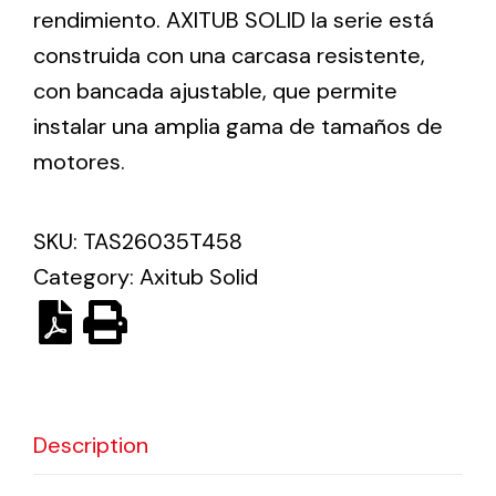
rendimiento. AXITUB SOLID la serie está
construida con una carcasa resistente,
Ventilation
con bancada ajustable, que permite
The incorporation of Novovent into the group
instalar una amplia gama de tamaños de
meant a greater offer of ventilation products for
motores.
different uses
SKU:
TAS26035T458
Category:
Axitub Solid
Iluminación Solar
Variedad de soluciones solares para todo tipo
de necesidades.
Description