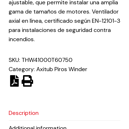
ajustable, que permite instalar una amplia
gama de tamaños de motores. Ventilador
Solar lighting
axial en línea, certificado según EN-12101-3
Variety of solar solutions for all kinds of needs.
para instalaciones de seguridad contra
incendios.
SKU:
THW41000T60750
Category:
Axitub Piros Winder
Description
Additional information