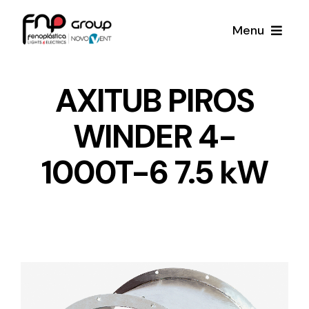
Skip
Menu
to
content
Productos
AXITUB PIROS
WINDER 4-
Noticias
1000T-6 7.5 kW
Proyectos
Iluminación y Material Eléctrico
Sobre Nosotros
Toda una gama de productos de iluminación y
material eléctrico.
Contacto