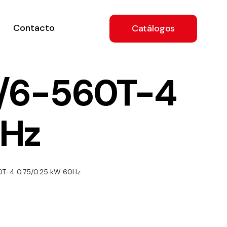
Contacto
Catálogos
4/6-560T-4
0Hz
ón
0T-4 0.75/0.25 kW 60Hz
a
e
.