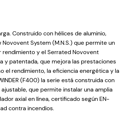
larga. Construido con hélices de aluminio,
ting
w Novovent System (M.N.S.) que permite un
r rendimiento y el Serrated Novovent
olar
 all
ia y patentada, que mejora las prestaciones
ds.
 el rendimiento, la eficiencia energética y la
WINDER (F400) la serie está construida con
ajustable, que permite instalar una amplia
dor axial en línea, certificado según EN-
dad contra incendios.