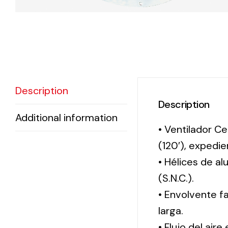
Description
Description
Additional information
• Ventilador Ce
(120′), exped
• Hélices de a
(S.N.C.).
• Envolvente f
larga.
• Flujo del aire