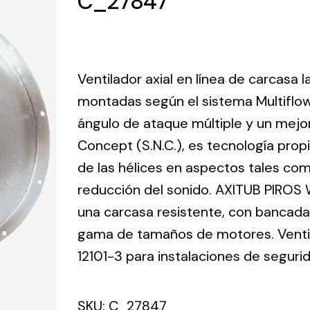
C_27847
ico.
Ventilation
Ventilador axial en línea de carcasa 
The
Solar ligh
montadas según el sistema Multiflo
ting and
incorporation of
ángulo de ataque múltiple y un mejo
Variety of s
rical
Novovent into
solutions for
Concept (S.N.C.), es tecnología prop
the group
pment
kinds of nee
meant a greater
de las hélices en aspectos tales como
lete
offer of
reducción del sonido. AXITUB PIROS 
ons in
ventilation
una carcasa resistente, con bancada 
ng and
products for
ical
gama de tamaños de motores. Ventila
different uses
al for
12101-3 para instalaciones de seguri
project
eed
SKU:
C_27847