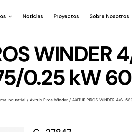
tos
Noticias
Proyectos
Sobre Nosotros
ROS WINDER 
75/0.25 kW 6
nación y
Ventilación
Iluminaci
rial
Amplia gama de
Solar
rico
ventiladores y
Variedad de
ma Industrial
/
Axitub Piros Winder
/
AXITUB PIROS WINDER 4/6-56
equipos de
una gama
soluciones
ventilación
oductos de
solares par
industriales
ación y
todo tipo d
al
necesidades