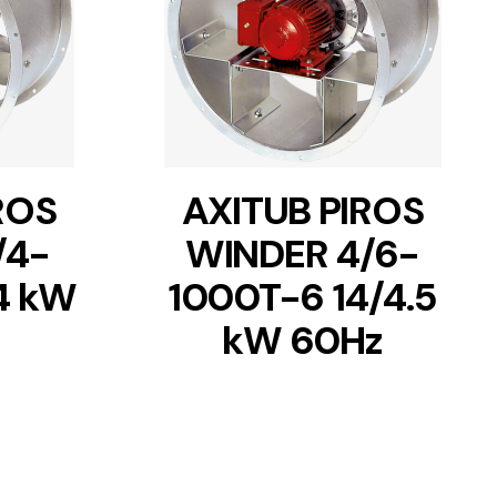
DETAILS
ROS
AXITUB PIROS
/4-
WINDER 4/6-
4 kW
1000T-6 14/4.5
kW 60Hz