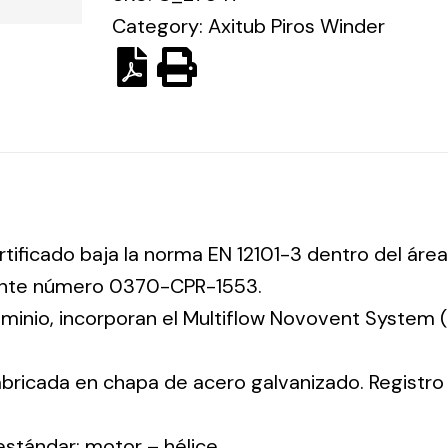
Category:
Axitub Piros Winder
rtificado baja la norma EN 12101-3 dentro del área
iente número 0370-CPR-1553.
luminio, incorporan el Multiflow Novovent System
abricada en chapa de acero galvanizado. Registr
 estándar: motor – hélice.