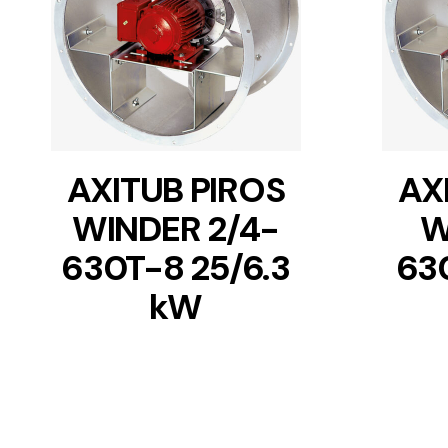
DETAILS
AXITUB PIROS
AX
WINDER 2/4-
W
630T-8 25/6.3
63
kW