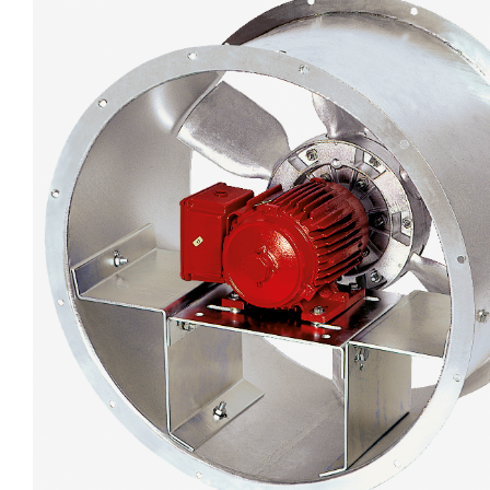
eléctr
Ligh
Elect
Equi
Comp
soluti
lighti
electr
materi
each 
and n