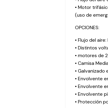
• Motor trifási
(uso de emerg
OPCIONES:
• Flujo del aire
• Distintos vol
• motores de 2
• Camisa Media
• Galvanizado 
• Envolvente e
• Envolvente en
• Envolvente pi
• Protección po