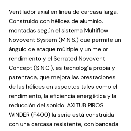
Ventilador axial en línea de carcasa larga.
Ventilation
Construido con hélices de aluminio,
montadas según el sistema Multiflow
The incorporation of Novovent into the group
meant a greater offer of ventilation products for
Novovent System (M.N.S.) que permite un
different uses
ángulo de ataque múltiple y un mejor
rendimiento y el Serrated Novovent
Concept (S.N.C.), es tecnología propia y
patentada, que mejora las prestaciones
de las hélices en aspectos tales como el
Iluminación Solar
rendimiento, la eficiencia energética y la
Variedad de soluciones solares para todo tipo
reducción del sonido. AXITUB PIROS
de necesidades.
WINDER (F400) la serie está construida
con una carcasa resistente, con bancada