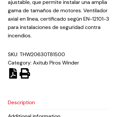
ajustable, que permite instalar una amplia
gama de tamaños de motores. Ventilador
Solar lighting
axial en línea, certificado según EN-12101-3
Variety of solar solutions for all kinds of needs.
para instalaciones de seguridad contra
incendios.
SKU:
THW20630T81500
Category:
Axitub Piros Winder
Description
Additional information