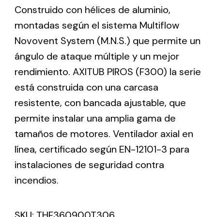
Construido con hélices de aluminio,
montadas según el sistema Multiflow
Ventilation
Novovent System (M.N.S.) que permite un
The incorporation of Novovent into the group
ángulo de ataque múltiple y un mejor
meant a greater offer of ventilation products for
rendimiento. AXITUB PIROS (F300) la serie
different uses
está construida con una carcasa
resistente, con bancada ajustable, que
permite instalar una amplia gama de
tamaños de motores. Ventilador axial en
línea, certificado según EN-12101-3 para
Iluminación Solar
instalaciones de seguridad contra
Variedad de soluciones solares para todo tipo
de necesidades.
incendios.
SKU:
THF360900T306