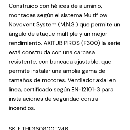
Construido con hélices de aluminio,
montadas según el sistema Multiflow
Ventilation
Novovent System (M.N.S.) que permite un
The incorporation of Novovent into the group
ángulo de ataque múltiple y un mejor
meant a greater offer of ventilation products for
rendimiento. AXITUB PIROS (F300) la serie
different uses
está construida con una carcasa
resistente, con bancada ajustable, que
permite instalar una amplia gama de
tamaños de motores. Ventilador axial en
línea, certificado según EN-12101-3 para
Iluminación Solar
instalaciones de seguridad contra
Variedad de soluciones solares para todo tipo
de necesidades.
incendios.
SKU:
THF360800T246