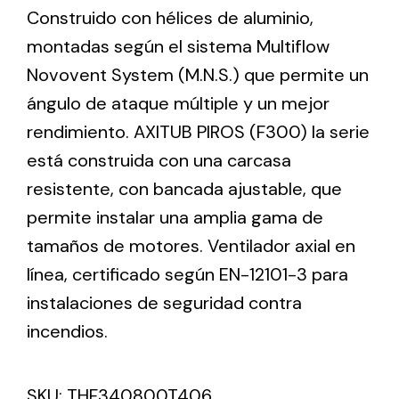
Construido con hélices de aluminio,
montadas según el sistema Multiflow
Ventilation
Novovent System (M.N.S.) que permite un
The incorporation of Novovent into the group
ángulo de ataque múltiple y un mejor
meant a greater offer of ventilation products for
rendimiento. AXITUB PIROS (F300) la serie
different uses
está construida con una carcasa
resistente, con bancada ajustable, que
permite instalar una amplia gama de
tamaños de motores. Ventilador axial en
línea, certificado según EN-12101-3 para
Iluminación Solar
instalaciones de seguridad contra
Variedad de soluciones solares para todo tipo
de necesidades.
incendios.
SKU:
THF340800T406