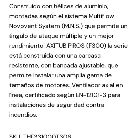
Construido con hélices de aluminio,
montadas según el sistema Multiflow
Ventilation
Novovent System (M.N.S.) que permite un
The incorporation of Novovent into the group
ángulo de ataque múltiple y un mejor
meant a greater offer of ventilation products for
rendimiento. AXITUB PIROS (F300) la serie
different uses
está construida con una carcasa
resistente, con bancada ajustable, que
permite instalar una amplia gama de
tamaños de motores. Ventilador axial en
línea, certificado según EN-12101-3 para
Iluminación Solar
instalaciones de seguridad contra
Variedad de soluciones solares para todo tipo
de necesidades.
incendios.
SKU:
THF331000T306