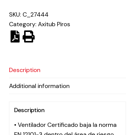
SKU:
C_27444
Solar lighting
Category:
Axitub Piros
Variety of solar solutions for all kinds of needs.
Description
Additional information
Description
• Ventilador Certificado baja la norma
EN 12101-3 dentro del área de riesgo,