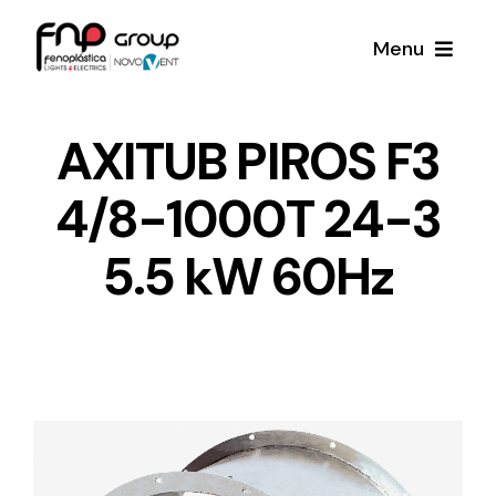
Skip
Menu
to
content
Productos
AXITUB PIROS F3
4/8-1000T 24-3
Noticias
5.5 kW 60Hz
Proyectos
Iluminación y Material Eléctrico
Sobre Nosotros
Toda una gama de productos de iluminación y
material eléctrico.
Contacto