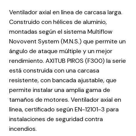
Ventilador axial en línea de carcasa larga.
Ventilation
Construido con hélices de aluminio,
montadas según el sistema Multiflow
The incorporation of Novovent into the group
meant a greater offer of ventilation products for
Novovent System (M.N.S.) que permite un
different uses
ángulo de ataque múltiple y un mejor
rendimiento. AXITUB PIROS (F300) la serie
está construida con una carcasa
resistente, con bancada ajustable, que
permite instalar una amplia gama de
Iluminación Solar
tamaños de motores. Ventilador axial en
Variedad de soluciones solares para todo tipo
línea, certificado según EN-12101-3 para
de necesidades.
instalaciones de seguridad contra
incendios.