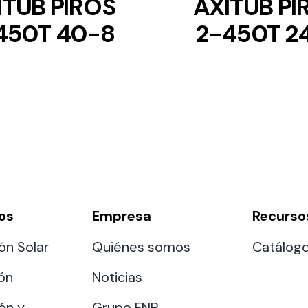
ITUB PIROS
AXITUB PI
450T 40-8
2-450T 2
os
Empresa
Recurso
ón Solar
Quiénes somos
Catálog
ión
Noticias
ón y
Grupo FNP