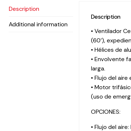
Description
Description
Additional information
• Ventilador Ce
(60′), expedi
• Hélices de al
• Envolvente f
larga.
• Flujo del aire
• Motor trifási
(uso de emerg
OPCIONES:
• Flujo del aire