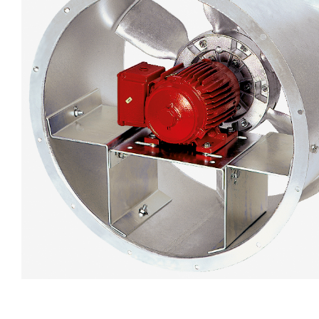
eléctr
Ligh
Elect
Equi
Comp
soluti
lighti
electr
materi
each 
and n