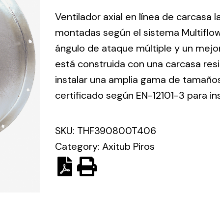
ico.
Ventilador axial en línea de carcasa 
montadas según el sistema Multiflo
Ventilation
ángulo de ataque múltiple y un mejo
está construida con una carcasa res
The
Solar ligh
ting and
incorporation of
instalar una amplia gama de tamaños 
Variety of s
rical
Novovent into
certificado según EN-12101-3 para in
solutions for
the group
pment
kinds of nee
meant a greater
lete
SKU:
THF390800T406
offer of
ons in
ventilation
Category:
Axitub Piros
ng and
products for
ical
different uses
al for
project
eed