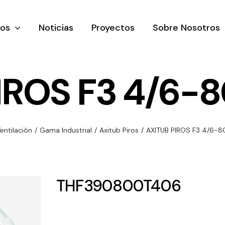
tos
Noticias
Proyectos
Sobre Nosotros
IROS F3 4/6-
nación y
Ventilación
Iluminaci
entilación
/
Gama Industrial
/
Axitub Piros
/
AXITUB PIROS F3 4/6-
rial
Amplia gama de
Solar
rico
ventiladores y
Variedad de
equipos de
una gama
soluciones
THF390800T406
ventilación
oductos de
solares par
industriales
ación y
todo tipo d
al
necesidades