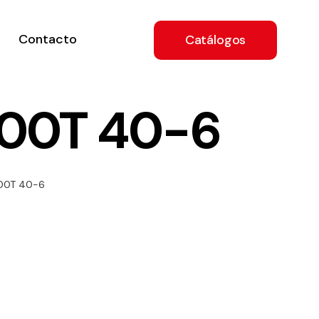
Contacto
Catálogos
800T 40-6
ón
800T 40-6
a
e
.