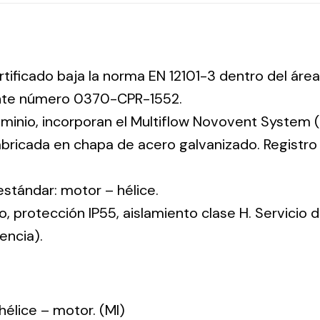
rtificado baja la norma EN 12101-3 dentro del área
ente número 0370-CPR-1552.
uminio, incorporan el Multiflow Novovent System (
abricada en chapa de acero galvanizado. Registr
 estándar: motor – hélice.
co, protección IP55, aislamiento clase H. Servicio
encia).
: hélice – motor. (MI)