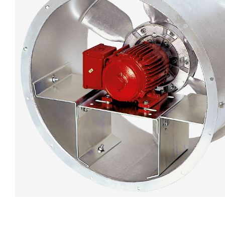
eléctr
Ligh
Elect
Equi
Comp
soluti
lighti
electr
materi
each 
and n