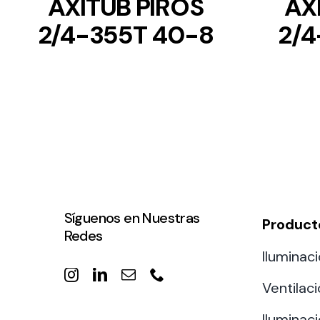
AXITUB PIROS
AX
2/4-355T 40-8
2/4
Síguenos en Nuestras
Product
Redes
Iluminaci
Ventilac
Iluminaci