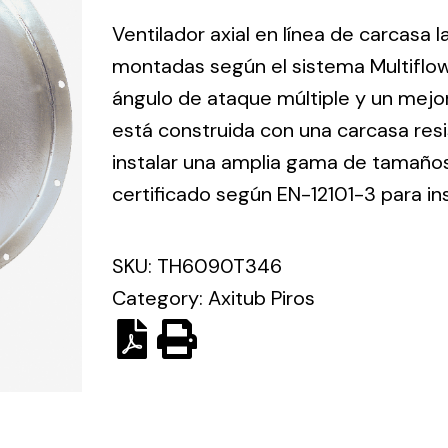
ico.
Ventilador axial en línea de carcasa 
montadas según el sistema Multiflo
Ventilation
ángulo de ataque múltiple y un mejo
está construida con una carcasa res
The
Solar ligh
ting and
incorporation of
instalar una amplia gama de tamaños 
Variety of s
rical
Novovent into
certificado según EN-12101-3 para in
solutions for
the group
pment
kinds of nee
meant a greater
lete
SKU:
TH6090T346
offer of
ons in
ventilation
Category:
Axitub Piros
ng and
products for
ical
different uses
al for
project
eed