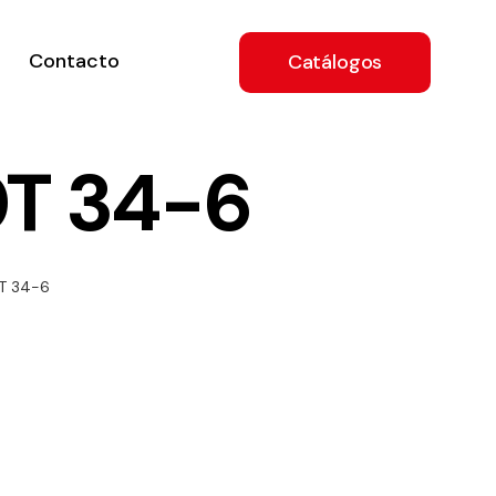
Contacto
Catálogos
0T 34-6
ón
T 34-6
a
e
.