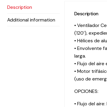
Description
Description
Additional information
• Ventilador Ce
(120′), exped
• Hélices de al
• Envolvente f
larga.
• Flujo del aire
• Motor trifási
(uso de emerg
OPCIONES:
• Flujo del aire