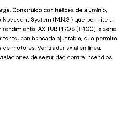
larga. Construido con hélices de aluminio,
w Novovent System (M.N.S.) que permite un
r rendimiento. AXITUB PIROS (F400) la serie
istente, con bancada ajustable, que permite
ting
de motores. Ventilador axial en línea,
olar
stalaciones de seguridad contra incendios.
 all
ds.