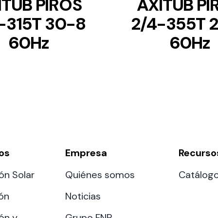
ITUB PIROS
AXITUB PI
-315T 30-8
2/4-355T 
60Hz
60Hz
os
Empresa
Recurso
ón Solar
Quiénes somos
Catálog
ión
Noticias
ón y
Grupo FNP