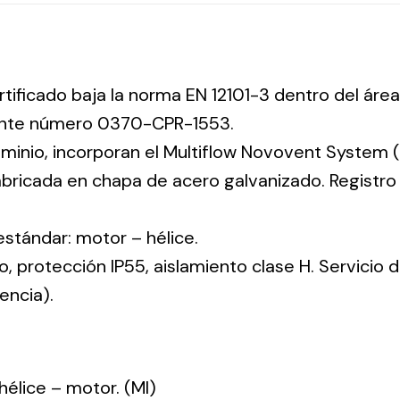
rtificado baja la norma EN 12101-3 dentro del área
iente número 0370-CPR-1553.
uminio, incorporan el Multiflow Novovent System (
abricada en chapa de acero galvanizado. Registr
 estándar: motor – hélice.
co, protección IP55, aislamiento clase H. Servicio
encia).
: hélice – motor. (MI)