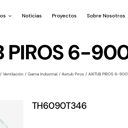
tos
Noticias
Proyectos
Sobre Nosotros
 PIROS 6-90
nación y
Ventilación
Iluminaci
/
Ventilación
/
Gama Industrial
/
Axitub Piros
/
AXITUB PIROS 6-900
rial
Amplia gama de
Solar
rico
ventiladores y
Variedad de
equipos de
una gama
soluciones
TH6090T346
ventilación
oductos de
solares par
industriales
ación y
todo tipo d
al
necesidades