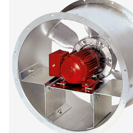
eléctr
Ligh
Elect
Equi
Comp
soluti
lighti
electr
materi
each 
and n