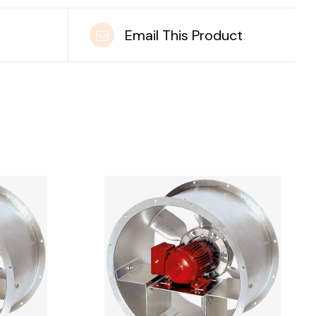
t
Email This Product
DETAILS