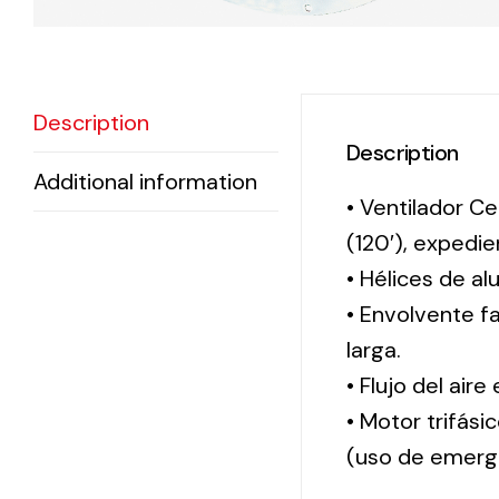
Description
Description
Additional information
• Ventilador Ce
(120′), exped
• Hélices de al
• Envolvente f
larga.
• Flujo del aire
• Motor trifási
(uso de emerg