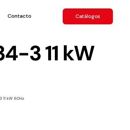
Contacto
Catálogos
34-3 11 kW
ón
3 11 kW 60Hz
a
e
.