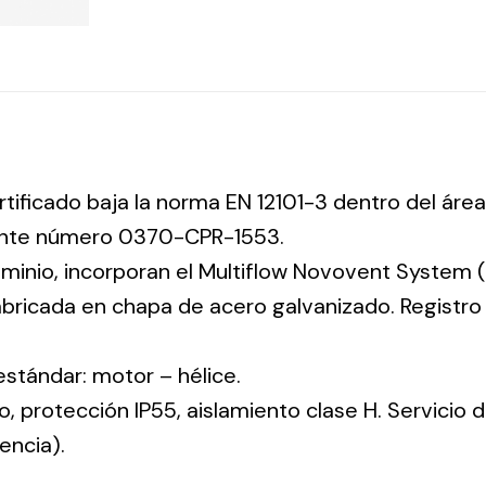
rtificado baja la norma EN 12101-3 dentro del área
iente número 0370-CPR-1553.
uminio, incorporan el Multiflow Novovent System (
abricada en chapa de acero galvanizado. Registr
 estándar: motor – hélice.
co, protección IP55, aislamiento clase H. Servicio
encia).