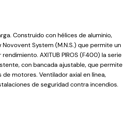
larga. Construido con hélices de aluminio,
ting
w Novovent System (M.N.S.) que permite un
r rendimiento. AXITUB PIROS (F400) la serie
olar
 all
istente, con bancada ajustable, que permite
ds.
de motores. Ventilador axial en línea,
stalaciones de seguridad contra incendios.