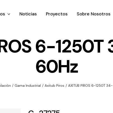
tos
Noticias
Proyectos
Sobre Nosotros
ROS 6-1250T 
60Hz
nación y
Ventilación
Iluminaci
rial
Amplia gama de
Solar
rico
ventiladores y
Variedad de
ilación
/
Gama Industrial
/
Axitub Piros
/
AXITUB PIROS 6-1250T 34-
equipos de
una gama
soluciones
ventilación
oductos de
solares par
industriales
ación y
todo tipo d
al
necesidades