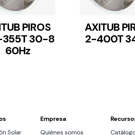
ITUB PIROS
AXITUB PI
-355T 30-8
2-400T 3
60Hz
os
Empresa
Recurso
ón Solar
Quiénes somos
Catálog