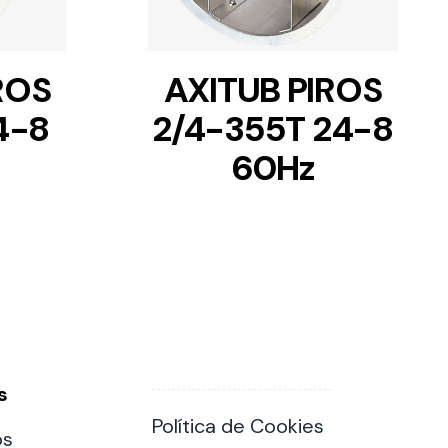
ROS
AXITUB PIROS
4-8
2/4-355T 24-8
60Hz
s
Política de Cookies
os