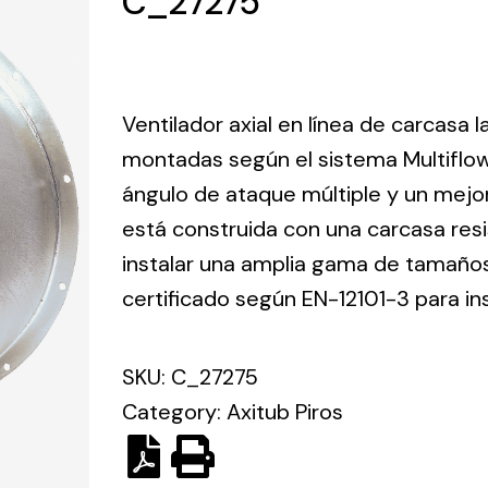
C_27275
ico.
Ventilation
Ventilador axial en línea de carcasa 
The
Solar ligh
montadas según el sistema Multiflo
ting and
incorporation of
ángulo de ataque múltiple y un mejo
Variety of s
rical
Novovent into
solutions for
está construida con una carcasa res
the group
pment
kinds of nee
meant a greater
instalar una amplia gama de tamaños 
lete
offer of
certificado según EN-12101-3 para in
ons in
ventilation
ng and
products for
ical
SKU:
C_27275
different uses
al for
Category:
Axitub Piros
project
eed