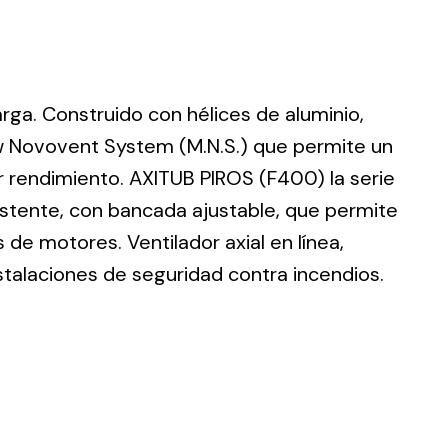
larga. Construido con hélices de aluminio,
ting
w Novovent System (M.N.S.) que permite un
r rendimiento. AXITUB PIROS (F400) la serie
olar
 all
istente, con bancada ajustable, que permite
ds.
de motores. Ventilador axial en línea,
stalaciones de seguridad contra incendios.