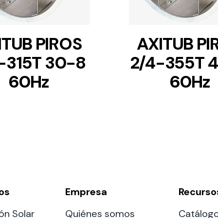
ITUB PIROS
AXITUB PI
-315T 30-8
2/4-355T 
60Hz
60Hz
os
Empresa
Recurso
ón Solar
Quiénes somos
Catálog