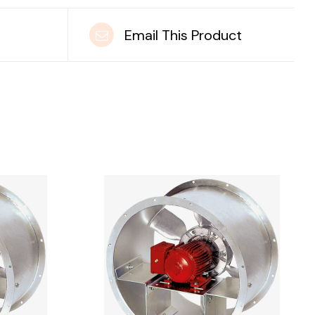
t
Email This Product
DETAILS