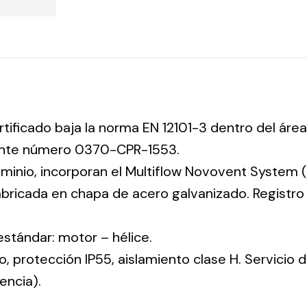
rtificado baja la norma EN 12101-3 dentro del área
iente número 0370-CPR-1553.
uminio, incorporan el Multiflow Novovent System (
abricada en chapa de acero galvanizado. Registr
 estándar: motor – hélice.
co, protección IP55, aislamiento clase H. Servicio
encia).