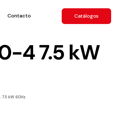
Contacto
Catálogos
0-4 7.5 kW
ón
4 7.5 kW 60Hz
a
e
.