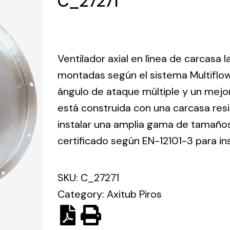
C_27271
ico.
Ventilation
Ventilador axial en línea de carcasa 
The
Solar ligh
montadas según el sistema Multiflo
ting and
incorporation of
ángulo de ataque múltiple y un mejo
Variety of s
rical
Novovent into
solutions for
está construida con una carcasa res
the group
pment
kinds of nee
meant a greater
instalar una amplia gama de tamaños 
lete
offer of
certificado según EN-12101-3 para in
ons in
ventilation
ng and
products for
ical
SKU:
C_27271
different uses
al for
Category:
Axitub Piros
project
eed