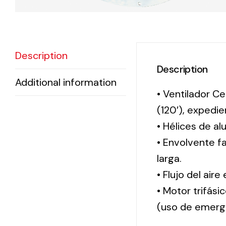
Description
Description
Additional information
• Ventilador Ce
(120′), exped
• Hélices de al
• Envolvente f
larga.
• Flujo del aire
• Motor trifási
(uso de emerg