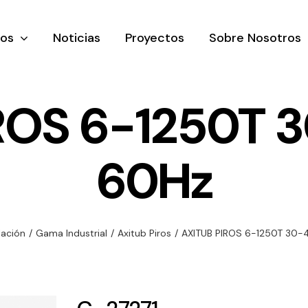
tos
Noticias
Proyectos
Sobre Nosotros
ROS 6-1250T 3
60Hz
nación y
Ventilación
Iluminaci
rial
Amplia gama de
Solar
rico
ventiladores y
Variedad de
lación
/
Gama Industrial
/
Axitub Piros
/
AXITUB PIROS 6-1250T 30-
equipos de
una gama
soluciones
ventilación
oductos de
solares par
industriales
ación y
todo tipo d
al
necesidades