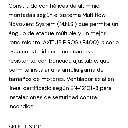
Construido con hélices de aluminio,
montadas según el sistema Multiflow
Ventilation
Novovent System (M.N.S.) que permite un
The incorporation of Novovent into the group
ángulo de ataque múltiple y un mejor
meant a greater offer of ventilation products for
rendimiento. AXITUB PIROS (F400) la serie
different uses
está construida con una carcasa
resistente, con bancada ajustable, que
permite instalar una amplia gama de
tamaños de motores. Ventilador axial en
línea, certificado según EN-12101-3 para
Iluminación Solar
instalaciones de seguridad contra
Variedad de soluciones solares para todo tipo
de necesidades.
incendios.
SKU:
TH6100T