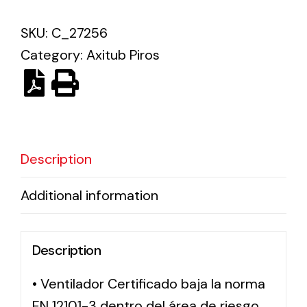
SKU:
C_27256
Solar lighting
Category:
Axitub Piros
Variety of solar solutions for all kinds of needs.
Description
Additional information
Description
• Ventilador Certificado baja la norma
EN 12101-3 dentro del área de riesgo,