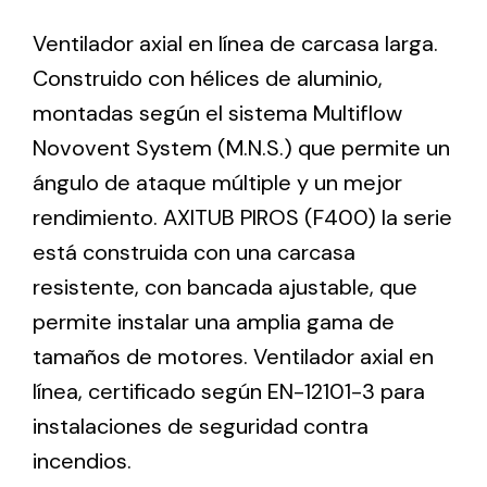
Ventilador axial en línea de carcasa larga.
Ventilation
Construido con hélices de aluminio,
montadas según el sistema Multiflow
The incorporation of Novovent into the group
meant a greater offer of ventilation products for
Novovent System (M.N.S.) que permite un
different uses
ángulo de ataque múltiple y un mejor
rendimiento. AXITUB PIROS (F400) la serie
está construida con una carcasa
resistente, con bancada ajustable, que
permite instalar una amplia gama de
Iluminación Solar
tamaños de motores. Ventilador axial en
Variedad de soluciones solares para todo tipo
línea, certificado según EN-12101-3 para
de necesidades.
instalaciones de seguridad contra
incendios.