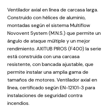
Ventilador axial en línea de carcasa larga.
Ventilation
Construido con hélices de aluminio,
montadas según el sistema Multiflow
The incorporation of Novovent into the group
meant a greater offer of ventilation products for
Novovent System (M.N.S.) que permite un
different uses
ángulo de ataque múltiple y un mejor
rendimiento. AXITUB PIROS (F400) la serie
está construida con una carcasa
resistente, con bancada ajustable, que
permite instalar una amplia gama de
Iluminación Solar
tamaños de motores. Ventilador axial en
Variedad de soluciones solares para todo tipo
línea, certificado según EN-12101-3 para
de necesidades.
instalaciones de seguridad contra
incendios.