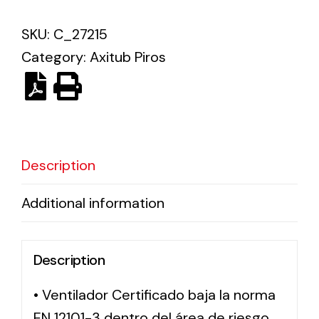
SKU:
C_27215
Solar lighting
Category:
Axitub Piros
Variety of solar solutions for all kinds of needs.
Description
Additional information
Description
• Ventilador Certificado baja la norma
EN 12101-3 dentro del área de riesgo,