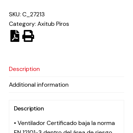
SKU:
C_27213
Solar lighting
Category:
Axitub Piros
Variety of solar solutions for all kinds of needs.
Description
Additional information
Description
• Ventilador Certificado baja la norma
EN 12101-3 dentro del área de riesgo,