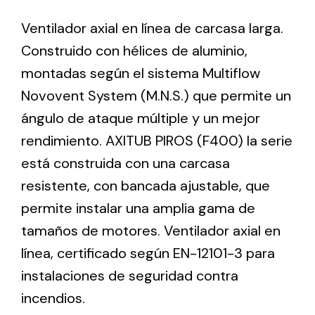
Ventilador axial en línea de carcasa larga.
Ventilation
Construido con hélices de aluminio,
montadas según el sistema Multiflow
The incorporation of Novovent into the group
meant a greater offer of ventilation products for
Novovent System (M.N.S.) que permite un
different uses
ángulo de ataque múltiple y un mejor
rendimiento. AXITUB PIROS (F400) la serie
está construida con una carcasa
resistente, con bancada ajustable, que
permite instalar una amplia gama de
Iluminación Solar
tamaños de motores. Ventilador axial en
Variedad de soluciones solares para todo tipo
línea, certificado según EN-12101-3 para
de necesidades.
instalaciones de seguridad contra
incendios.