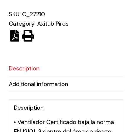
SKU:
C_27210
Solar lighting
Category:
Axitub Piros
Variety of solar solutions for all kinds of needs.
Description
Additional information
Description
• Ventilador Certificado baja la norma
EN 12101-3 dentro del área de riesgo,