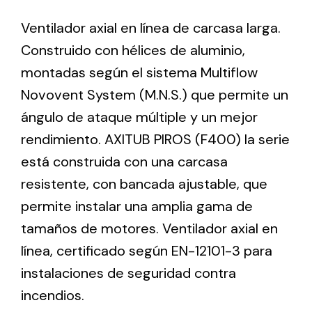
Ventilador axial en línea de carcasa larga.
Ventilation
Construido con hélices de aluminio,
montadas según el sistema Multiflow
The incorporation of Novovent into the group
meant a greater offer of ventilation products for
Novovent System (M.N.S.) que permite un
different uses
ángulo de ataque múltiple y un mejor
rendimiento. AXITUB PIROS (F400) la serie
está construida con una carcasa
resistente, con bancada ajustable, que
permite instalar una amplia gama de
Iluminación Solar
tamaños de motores. Ventilador axial en
Variedad de soluciones solares para todo tipo
línea, certificado según EN-12101-3 para
de necesidades.
instalaciones de seguridad contra
incendios.