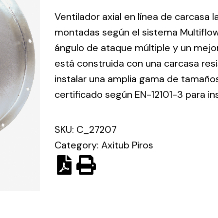
ico.
Ventilador axial en línea de carcasa 
montadas según el sistema Multiflo
Ventilation
ángulo de ataque múltiple y un mejo
está construida con una carcasa res
The
Solar ligh
ting and
incorporation of
instalar una amplia gama de tamaños 
Variety of s
rical
Novovent into
certificado según EN-12101-3 para in
solutions for
the group
pment
kinds of nee
meant a greater
lete
SKU:
C_27207
offer of
ons in
ventilation
Category:
Axitub Piros
ng and
products for
ical
different uses
al for
project
eed