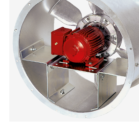
eléctr
Ligh
Elect
Equi
Comp
soluti
lighti
electr
materi
each 
and n