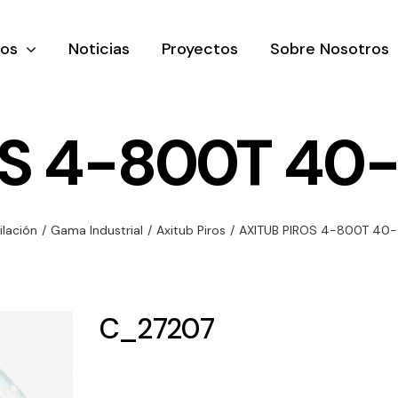
tos
Noticias
Proyectos
Sobre Nosotros
S 4-800T 40-
nación y
Ventilación
Iluminaci
ilación
/
Gama Industrial
/
Axitub Piros
/
AXITUB PIROS 4-800T 40-
rial
Amplia gama de
Solar
rico
ventiladores y
Variedad de
equipos de
una gama
soluciones
C_27207
ventilación
oductos de
solares par
industriales
ación y
todo tipo d
al
necesidades