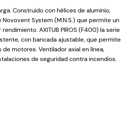
larga. Construido con hélices de aluminio,
w Novovent System (M.N.S.) que permite un
r rendimiento. AXITUB PIROS (F400) la serie
istente, con bancada ajustable, que permite
ting
de motores. Ventilador axial en línea,
olar
stalaciones de seguridad contra incendios.
 all
ds.