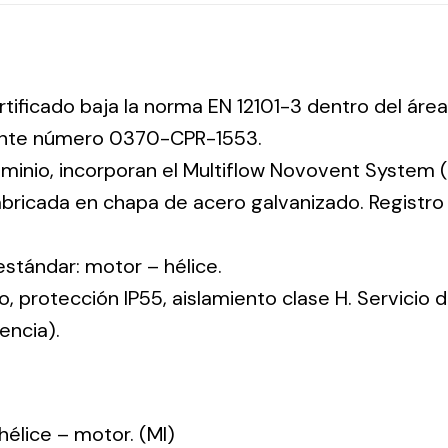
rtificado baja la norma EN 12101-3 dentro del área
iente número 0370-CPR-1553.
uminio, incorporan el Multiflow Novovent System (
abricada en chapa de acero galvanizado. Registr
 estándar: motor – hélice.
co, protección IP55, aislamiento clase H. Servicio
encia).
: hélice – motor. (MI)