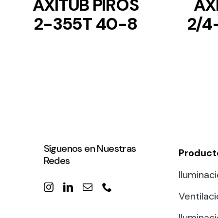
AXITUB PIROS
AX
2-355T 40-8
2/4
Síguenos en Nuestras
Product
Redes
Iluminaci
Ventilac
Iluminaci