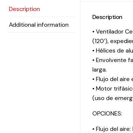
Description
Description
Additional information
• Ventilador Ce
(120′), exped
• Hélices de al
• Envolvente f
larga.
• Flujo del aire
• Motor trifási
(uso de emerg
OPCIONES:
• Flujo del aire