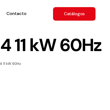
Contacto
Catálogos
4 11 kW 60Hz
ón
4 11 kW 60Hz
a
e
.