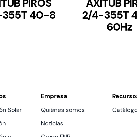
ITUB PIROS
AXITUB PI
-355T 40-8
2/4-355T 
60Hz
os
Empresa
Recurso
ón Solar
Quiénes somos
Catálog
ión
Noticias
ón y
Grupo FNP