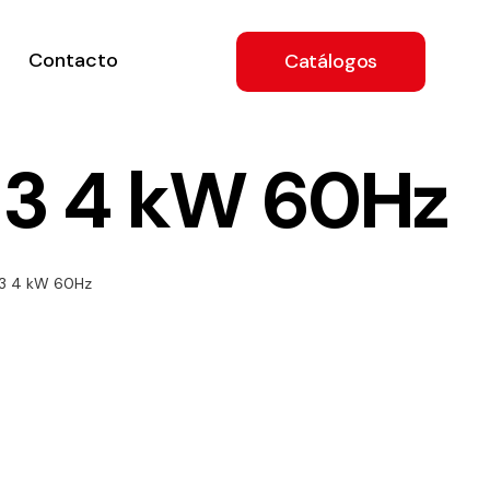
Contacto
Catálogos
3 4 kW 60Hz
ón
3 4 kW 60Hz
a
e
.