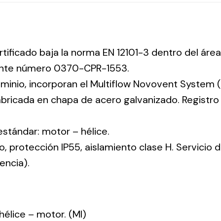
rtificado baja la norma EN 12101-3 dentro del área
iente número 0370-CPR-1553.
uminio, incorporan el Multiflow Novovent System (
abricada en chapa de acero galvanizado. Registr
 estándar: motor – hélice.
co, protección IP55, aislamiento clase H. Servicio
encia).
: hélice – motor. (MI)