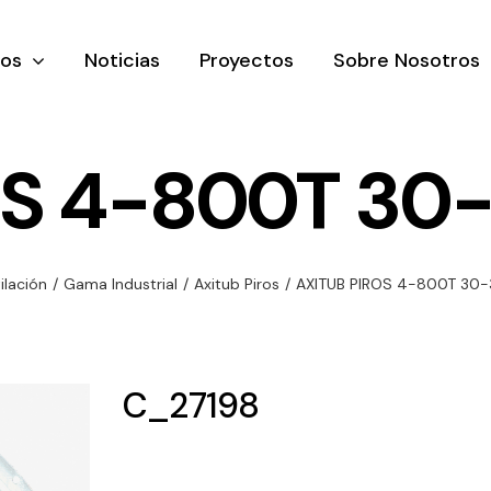
tos
Noticias
Proyectos
Sobre Nosotros
OS 4-800T 30-
nación y
Ventilación
Iluminaci
ilación
/
Gama Industrial
/
Axitub Piros
/
AXITUB PIROS 4-800T 30-
rial
Amplia gama de
Solar
rico
ventiladores y
Variedad de
equipos de
una gama
soluciones
C_27198
ventilación
oductos de
solares par
industriales
ación y
todo tipo d
al
necesidades