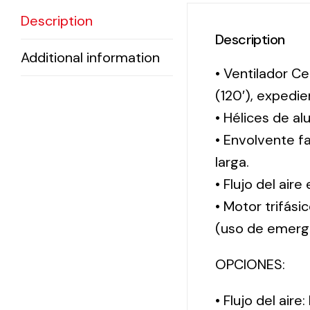
Description
Description
Additional information
• Ventilador Ce
(120′), exped
• Hélices de al
• Envolvente f
larga.
• Flujo del aire
• Motor trifási
(uso de emerg
OPCIONES:
• Flujo del aire