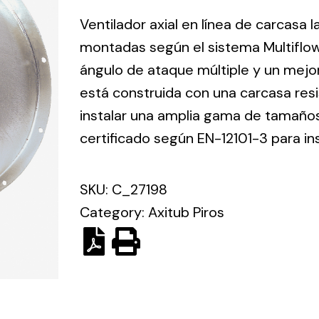
ico.
Ventilador axial en línea de carcasa 
montadas según el sistema Multiflo
Ventilation
ángulo de ataque múltiple y un mejo
está construida con una carcasa res
The
Solar ligh
ting and
incorporation of
instalar una amplia gama de tamaños 
Variety of s
rical
Novovent into
certificado según EN-12101-3 para in
solutions for
the group
pment
kinds of nee
meant a greater
lete
SKU:
C_27198
offer of
ons in
ventilation
Category:
Axitub Piros
ng and
products for
ical
different uses
al for
project
eed