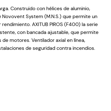
larga. Construido con hélices de aluminio,
w Novovent System (M.N.S.) que permite un
r rendimiento. AXITUB PIROS (F400) la serie
istente, con bancada ajustable, que permite
ting
de motores. Ventilador axial en línea,
olar
stalaciones de seguridad contra incendios.
 all
ds.