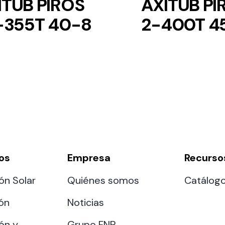
ITUB PIROS
AXITUB PI
-355T 40-8
2-400T 4
os
Empresa
Recurso
ón Solar
Quiénes somos
Catálog
ión
Noticias
ón y
Grupo FNP