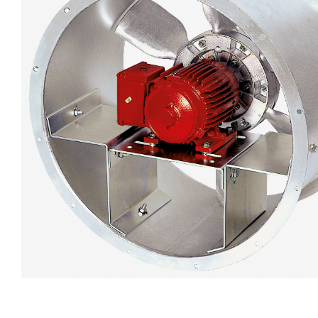
eléctr
Ligh
Elect
Equi
Comp
soluti
lighti
electr
materi
each 
and n