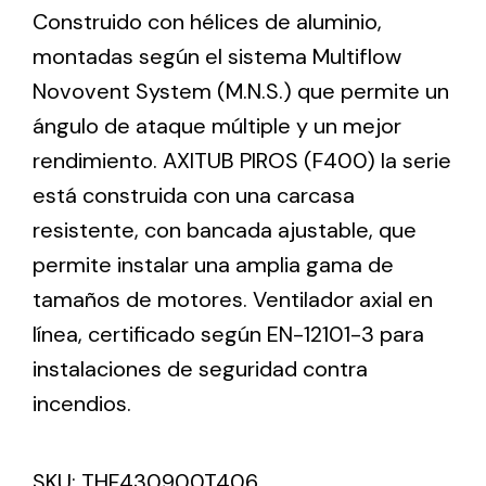
Construido con hélices de aluminio,
montadas según el sistema Multiflow
Ventilation
Novovent System (M.N.S.) que permite un
The incorporation of Novovent into the group
ángulo de ataque múltiple y un mejor
meant a greater offer of ventilation products for
rendimiento. AXITUB PIROS (F400) la serie
different uses
está construida con una carcasa
resistente, con bancada ajustable, que
permite instalar una amplia gama de
tamaños de motores. Ventilador axial en
línea, certificado según EN-12101-3 para
Iluminación Solar
instalaciones de seguridad contra
Variedad de soluciones solares para todo tipo
de necesidades.
incendios.
SKU:
THF430900T406