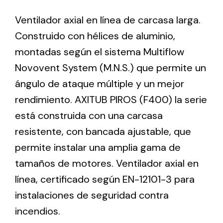
Ventilador axial en línea de carcasa larga.
Ventilation
Construido con hélices de aluminio,
montadas según el sistema Multiflow
The incorporation of Novovent into the group
meant a greater offer of ventilation products for
Novovent System (M.N.S.) que permite un
different uses
ángulo de ataque múltiple y un mejor
rendimiento. AXITUB PIROS (F400) la serie
está construida con una carcasa
resistente, con bancada ajustable, que
permite instalar una amplia gama de
Iluminación Solar
tamaños de motores. Ventilador axial en
Variedad de soluciones solares para todo tipo
línea, certificado según EN-12101-3 para
de necesidades.
instalaciones de seguridad contra
incendios.