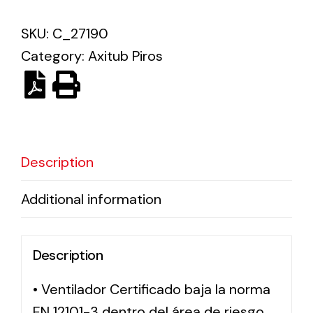
SKU:
C_27190
Solar lighting
Category:
Axitub Piros
Variety of solar solutions for all kinds of needs.
Description
Additional information
Description
• Ventilador Certificado baja la norma
EN 12101-3 dentro del área de riesgo,