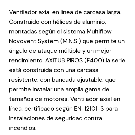
Ventilador axial en línea de carcasa larga.
Ventilation
Construido con hélices de aluminio,
montadas según el sistema Multiflow
The incorporation of Novovent into the group
meant a greater offer of ventilation products for
Novovent System (M.N.S.) que permite un
different uses
ángulo de ataque múltiple y un mejor
rendimiento. AXITUB PIROS (F400) la serie
está construida con una carcasa
resistente, con bancada ajustable, que
permite instalar una amplia gama de
Iluminación Solar
tamaños de motores. Ventilador axial en
Variedad de soluciones solares para todo tipo
línea, certificado según EN-12101-3 para
de necesidades.
instalaciones de seguridad contra
incendios.