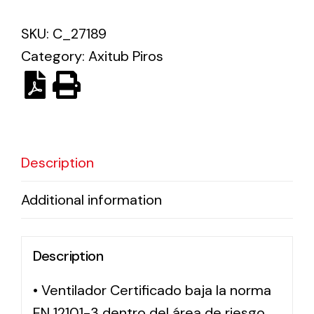
SKU:
C_27189
Solar lighting
Category:
Axitub Piros
Variety of solar solutions for all kinds of needs.
Description
Additional information
Description
• Ventilador Certificado baja la norma
EN 12101-3 dentro del área de riesgo,