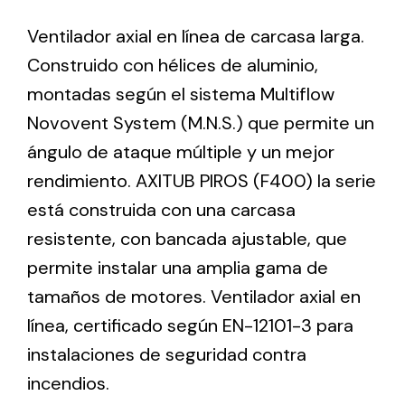
Ventilador axial en línea de carcasa larga.
Ventilation
Construido con hélices de aluminio,
montadas según el sistema Multiflow
The incorporation of Novovent into the group
meant a greater offer of ventilation products for
Novovent System (M.N.S.) que permite un
different uses
ángulo de ataque múltiple y un mejor
rendimiento. AXITUB PIROS (F400) la serie
está construida con una carcasa
resistente, con bancada ajustable, que
permite instalar una amplia gama de
Iluminación Solar
tamaños de motores. Ventilador axial en
Variedad de soluciones solares para todo tipo
línea, certificado según EN-12101-3 para
de necesidades.
instalaciones de seguridad contra
incendios.