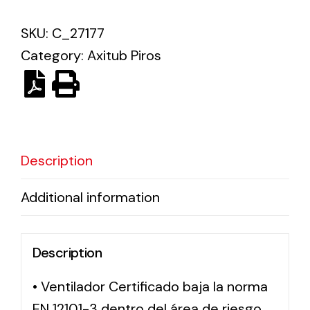
SKU:
C_27177
Solar lighting
Category:
Axitub Piros
Variety of solar solutions for all kinds of needs.
Description
Additional information
Description
• Ventilador Certificado baja la norma
EN 12101-3 dentro del área de riesgo,