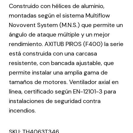
Construido con hélices de aluminio,
montadas según el sistema Multiflow
Ventilation
Novovent System (M.N.S.) que permite un
The incorporation of Novovent into the group
ángulo de ataque múltiple y un mejor
meant a greater offer of ventilation products for
rendimiento. AXITUB PIROS (F400) la serie
different uses
está construida con una carcasa
resistente, con bancada ajustable, que
permite instalar una amplia gama de
tamaños de motores. Ventilador axial en
línea, certificado según EN-12101-3 para
Iluminación Solar
instalaciones de seguridad contra
Variedad de soluciones solares para todo tipo
de necesidades.
incendios.
SKU:
TH4063T346