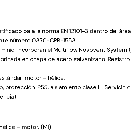
rtificado baja la norma EN 12101-3 dentro del área
iente número 0370-CPR-1553.
uminio, incorporan el Multiflow Novovent System (
abricada en chapa de acero galvanizado. Registr
 estándar: motor – hélice.
co, protección IP55, aislamiento clase H. Servicio
encia).
: hélice – motor. (MI)