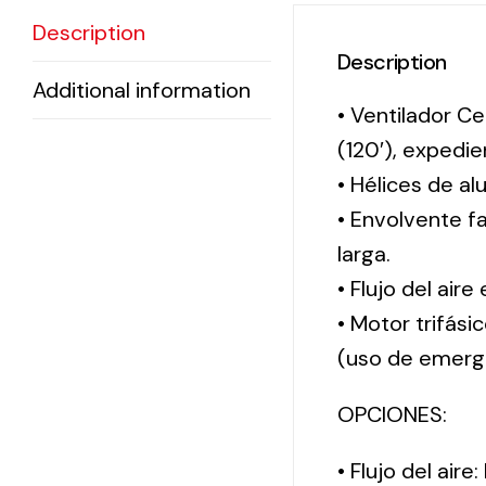
Description
Description
Additional information
• Ventilador Ce
(120′), exped
• Hélices de al
• Envolvente f
larga.
• Flujo del aire
• Motor trifási
(uso de emerg
OPCIONES:
• Flujo del aire