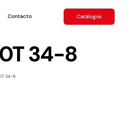
Contacto
Catálogos
0T 34-8
ón
0T 34-8
a
e
.