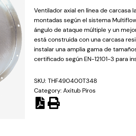
ico.
Ventilador axial en línea de carcasa 
montadas según el sistema Multiflo
Ventilation
ángulo de ataque múltiple y un mejo
está construida con una carcasa res
The
Solar ligh
ting and
incorporation of
instalar una amplia gama de tamaños 
Variety of s
rical
Novovent into
certificado según EN-12101-3 para in
solutions for
the group
pment
kinds of nee
meant a greater
lete
SKU:
THF490400T348
offer of
ons in
ventilation
Category:
Axitub Piros
ng and
products for
ical
different uses
al for
project
eed