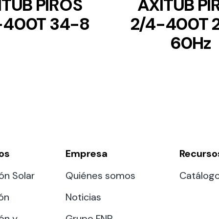
ITUB PIROS
AXITUB PI
-400T 34-8
2/4-400T 
60Hz
os
Empresa
Recurso
ón Solar
Quiénes somos
Catálog
ión
Noticias
ón y
Grupo FNP