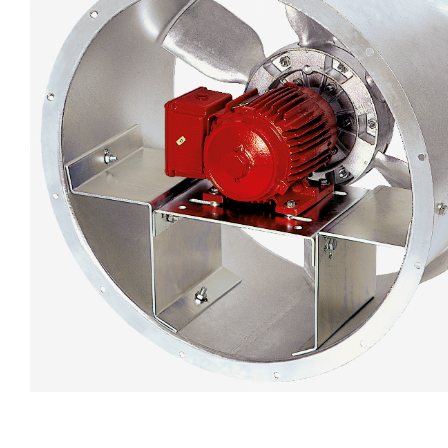
eléctr
Ligh
Elect
Equi
Comp
soluti
lighti
electr
materi
each 
and n