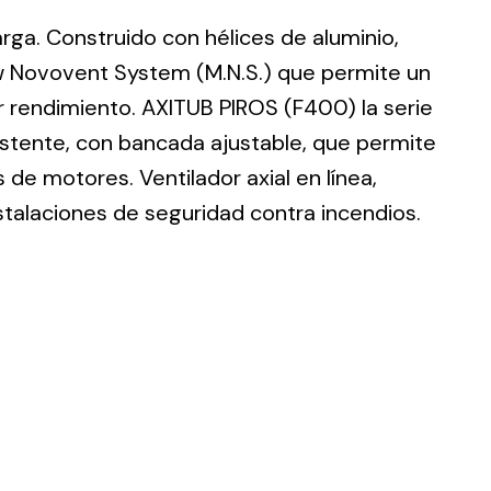
larga. Construido con hélices de aluminio,
w Novovent System (M.N.S.) que permite un
r rendimiento. AXITUB PIROS (F400) la serie
istente, con bancada ajustable, que permite
ting
de motores. Ventilador axial en línea,
olar
stalaciones de seguridad contra incendios.
 all
ds.