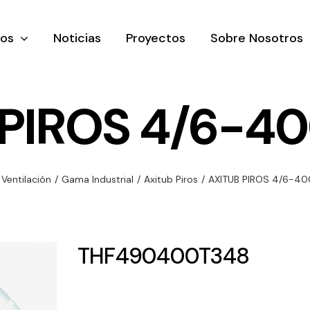
tos
Noticias
Proyectos
Sobre Nosotros
 PIROS 4/6-40
nación y
Ventilación
Iluminaci
Ventilación
/
Gama Industrial
/
Axitub Piros
/
AXITUB PIROS 4/6-40
rial
Amplia gama de
Solar
rico
ventiladores y
Variedad de
equipos de
una gama
soluciones
THF490400T348
ventilación
oductos de
solares par
industriales
ación y
todo tipo d
al
necesidades