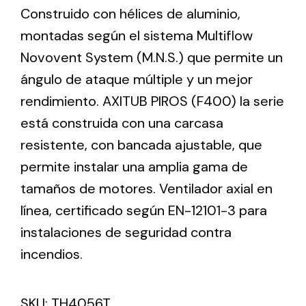
Construido con hélices de aluminio,
montadas según el sistema Multiflow
Ventilation
Novovent System (M.N.S.) que permite un
The incorporation of Novovent into the group
ángulo de ataque múltiple y un mejor
meant a greater offer of ventilation products for
rendimiento. AXITUB PIROS (F400) la serie
different uses
está construida con una carcasa
resistente, con bancada ajustable, que
permite instalar una amplia gama de
tamaños de motores. Ventilador axial en
línea, certificado según EN-12101-3 para
Iluminación Solar
instalaciones de seguridad contra
Variedad de soluciones solares para todo tipo
de necesidades.
incendios.
SKU:
TH4056T