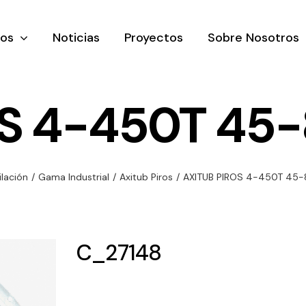
tos
Noticias
Proyectos
Sobre Nosotros
S 4-450T 45-8
nación y
Ventilación
Iluminaci
ilación
/
Gama Industrial
/
Axitub Piros
/
AXITUB PIROS 4-450T 45-8
rial
Amplia gama de
Solar
rico
ventiladores y
Variedad de
equipos de
una gama
soluciones
C_27148
ventilación
oductos de
solares par
industriales
ación y
todo tipo d
al
necesidades