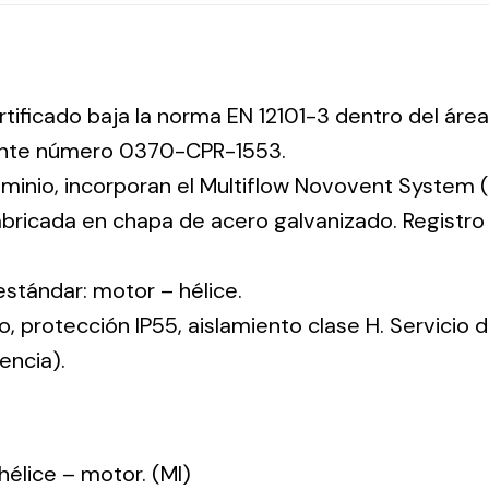
rtificado baja la norma EN 12101-3 dentro del área
iente número 0370-CPR-1553.
uminio, incorporan el Multiflow Novovent System (
abricada en chapa de acero galvanizado. Registr
 estándar: motor – hélice.
co, protección IP55, aislamiento clase H. Servicio
encia).
: hélice – motor. (MI)