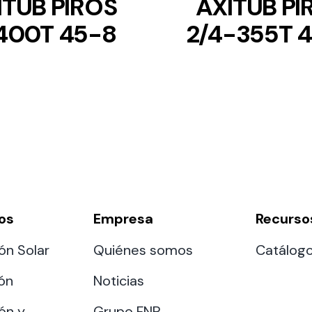
ITUB PIROS
AXITUB PI
400T 45-8
2/4-355T 
os
Empresa
Recurso
ón Solar
Quiénes somos
Catálog
ión
Noticias
ón y
Grupo FNP