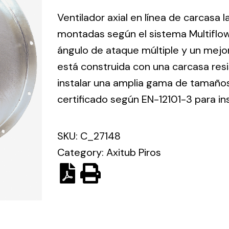
ico.
Ventilador axial en línea de carcasa 
montadas según el sistema Multiflo
Ventilation
ángulo de ataque múltiple y un mejo
está construida con una carcasa res
The
Solar ligh
ting and
incorporation of
instalar una amplia gama de tamaños 
Variety of s
rical
Novovent into
certificado según EN-12101-3 para in
solutions for
the group
pment
kinds of nee
meant a greater
lete
SKU:
C_27148
offer of
ons in
ventilation
Category:
Axitub Piros
ng and
products for
ical
different uses
al for
project
eed