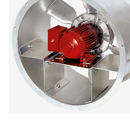
eléctr
Ligh
Elect
Equi
Comp
soluti
lighti
electr
materi
each 
and n