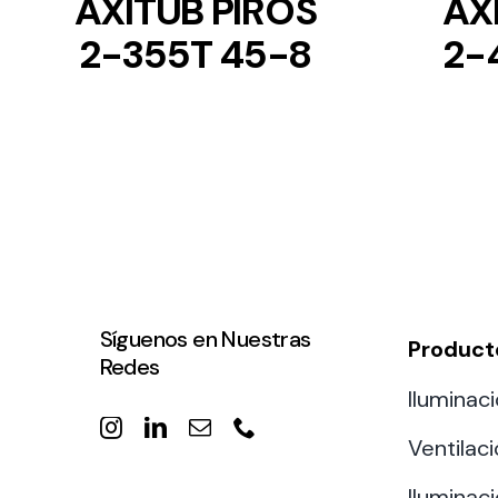
AXITUB PIROS
AX
2-355T 45-8
2-
Síguenos en Nuestras
Product
Redes
Iluminaci
Ventilac
Iluminaci