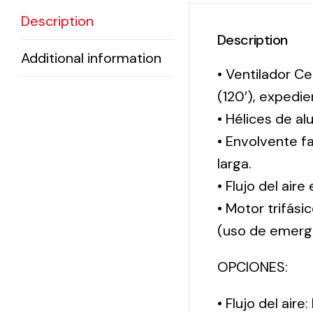
Description
Description
Additional information
• Ventilador Ce
(120′), exped
• Hélices de al
• Envolvente f
larga.
• Flujo del aire
• Motor trifási
(uso de emerg
OPCIONES:
• Flujo del aire