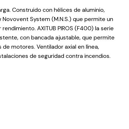
larga. Construido con hélices de aluminio,
w Novovent System (M.N.S.) que permite un
r rendimiento. AXITUB PIROS (F400) la serie
istente, con bancada ajustable, que permite
ting
de motores. Ventilador axial en línea,
olar
stalaciones de seguridad contra incendios.
 all
ds.