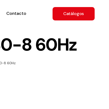
Contacto
Catálogos
30-8 60Hz
ón
30-8 60Hz
a
e
.