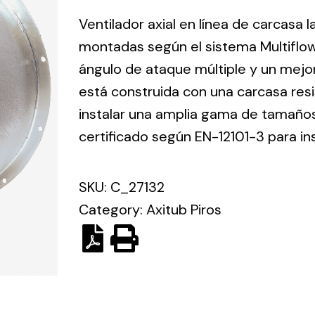
ico.
Ventilador axial en línea de carcasa 
montadas según el sistema Multiflo
Ventilation
ángulo de ataque múltiple y un mejo
está construida con una carcasa res
The
Solar ligh
ting and
incorporation of
instalar una amplia gama de tamaños 
Variety of s
rical
Novovent into
certificado según EN-12101-3 para in
solutions for
the group
pment
kinds of nee
meant a greater
lete
SKU:
C_27132
offer of
ons in
ventilation
Category:
Axitub Piros
ng and
products for
ical
different uses
al for
project
eed