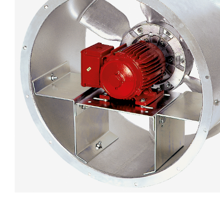
eléctr
Ligh
Elect
Equi
Comp
soluti
lighti
electr
materi
each 
and n