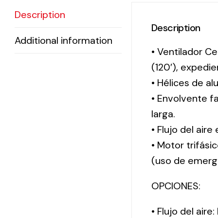
Description
Description
Additional information
• Ventilador Ce
(120′), exped
• Hélices de al
• Envolvente f
larga.
• Flujo del aire
• Motor trifási
(uso de emerg
OPCIONES:
• Flujo del aire