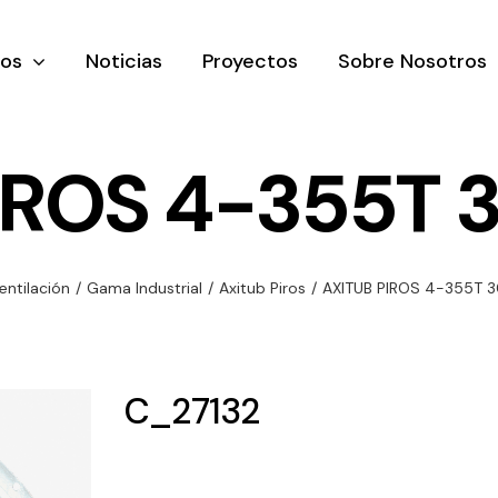
tos
Noticias
Proyectos
Sobre Nosotros
IROS 4-355T 
nación y
Ventilación
Iluminaci
entilación
/
Gama Industrial
/
Axitub Piros
/
AXITUB PIROS 4-355T 
rial
Amplia gama de
Solar
rico
ventiladores y
Variedad de
equipos de
una gama
soluciones
C_27132
ventilación
oductos de
solares par
industriales
ación y
todo tipo d
al
necesidades