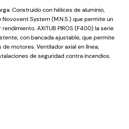
larga. Construido con hélices de aluminio,
w Novovent System (M.N.S.) que permite un
r rendimiento. AXITUB PIROS (F400) la serie
istente, con bancada ajustable, que permite
ting
de motores. Ventilador axial en línea,
olar
stalaciones de seguridad contra incendios.
 all
ds.