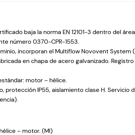
rtificado baja la norma EN 12101-3 dentro del área
iente número 0370-CPR-1553.
uminio, incorporan el Multiflow Novovent System (
abricada en chapa de acero galvanizado. Registr
 estándar: motor – hélice.
co, protección IP55, aislamiento clase H. Servicio
encia).
: hélice – motor. (MI)