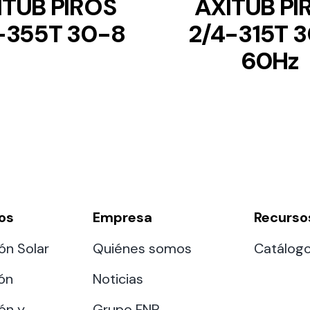
ITUB PIROS
AXITUB PI
-355T 30-8
2/4-315T 
60Hz
os
Empresa
Recurso
ón Solar
Quiénes somos
Catálog
ión
Noticias
ón y
Grupo FNP