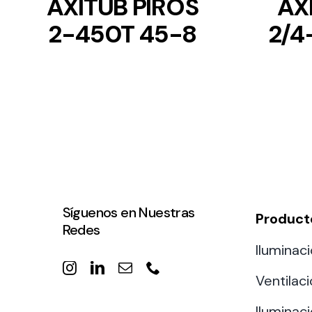
AXITUB PIROS
AX
2-450T 45-8
2/4
Síguenos en Nuestras
Product
Redes
Iluminaci
Ventilac
Iluminaci