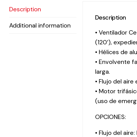
Description
Description
Additional information
• Ventilador Ce
(120′), exped
• Hélices de al
• Envolvente f
larga.
• Flujo del aire
• Motor trifási
(uso de emerg
OPCIONES:
• Flujo del aire