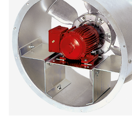
eléctr
Ligh
Elect
Equi
Comp
soluti
lighti
electr
materi
each 
and n