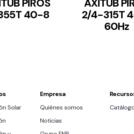
ITUB PIROS
AXITUB PI
355T 40-8
2/4-315T 
60Hz
os
Empresa
Recurso
ón Solar
Quiénes somos
Catálog
ión
Noticias
ón y
Grupo FNP