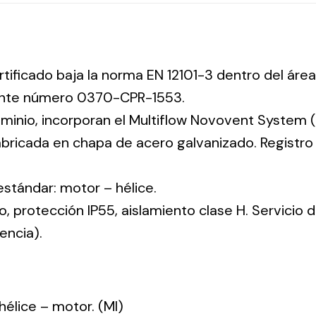
rtificado baja la norma EN 12101-3 dentro del área
iente número 0370-CPR-1553.
uminio, incorporan el Multiflow Novovent System (
abricada en chapa de acero galvanizado. Registr
 estándar: motor – hélice.
co, protección IP55, aislamiento clase H. Servicio
encia).
: hélice – motor. (MI)