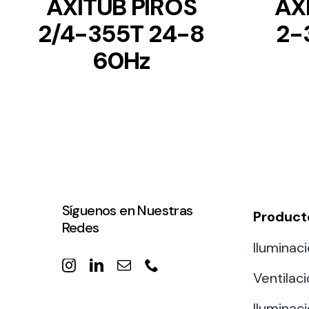
AXITUB PIROS
AX
2/4-355T 24-8
2-
60Hz
Síguenos en Nuestras
Product
Redes
Iluminaci
Ventilac
Iluminaci