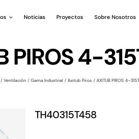
tos
Noticias
Proyectos
Sobre Nosotros
B PIROS 4-315
nación y
Ventilación
Iluminaci
/
Ventilación
/
Gama Industrial
/
Axitub Piros
/
AXITUB PIROS 4-315
rial
Amplia gama de
Solar
rico
ventiladores y
Variedad de
equipos de
una gama
soluciones
TH40315T458
ventilación
oductos de
solares par
industriales
ación y
todo tipo d
al
necesidades