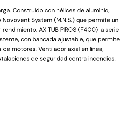
larga. Construido con hélices de aluminio,
w Novovent System (M.N.S.) que permite un
r rendimiento. AXITUB PIROS (F400) la serie
istente, con bancada ajustable, que permite
ting
de motores. Ventilador axial en línea,
olar
stalaciones de seguridad contra incendios.
 all
ds.