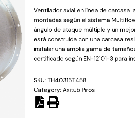
ico.
Ventilador axial en línea de carcasa 
montadas según el sistema Multiflo
Ventilation
ángulo de ataque múltiple y un mejo
está construida con una carcasa res
The
Solar ligh
ting and
incorporation of
instalar una amplia gama de tamaños 
Variety of s
rical
Novovent into
certificado según EN-12101-3 para in
solutions for
the group
pment
kinds of nee
meant a greater
lete
SKU:
TH40315T458
offer of
ons in
ventilation
Category:
Axitub Piros
ng and
products for
ical
different uses
al for
project
eed