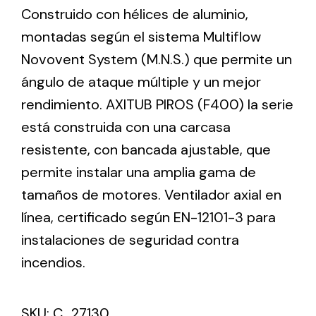
Construido con hélices de aluminio,
montadas según el sistema Multiflow
Ventilation
Novovent System (M.N.S.) que permite un
The incorporation of Novovent into the group
ángulo de ataque múltiple y un mejor
meant a greater offer of ventilation products for
rendimiento. AXITUB PIROS (F400) la serie
different uses
está construida con una carcasa
resistente, con bancada ajustable, que
permite instalar una amplia gama de
tamaños de motores. Ventilador axial en
línea, certificado según EN-12101-3 para
Iluminación Solar
instalaciones de seguridad contra
Variedad de soluciones solares para todo tipo
de necesidades.
incendios.
SKU:
C_27130